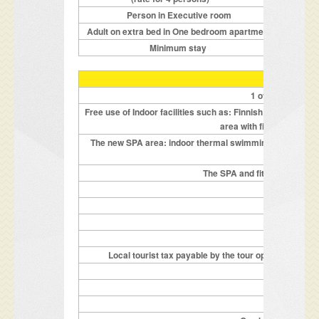
Person in Executive room
Adult on extra bed in One bedroom apartment
Minimum stay
1 overnight per 
Free use of Indoor facilities such as: Finnish sauna, Sal
area with fireplace, ind
The new SPA area: indoor thermal swimming pool, steam 
The SPA and fitness center ar
completely 
Hot
Local tourist tax payable by the tour operator who ha
Double De