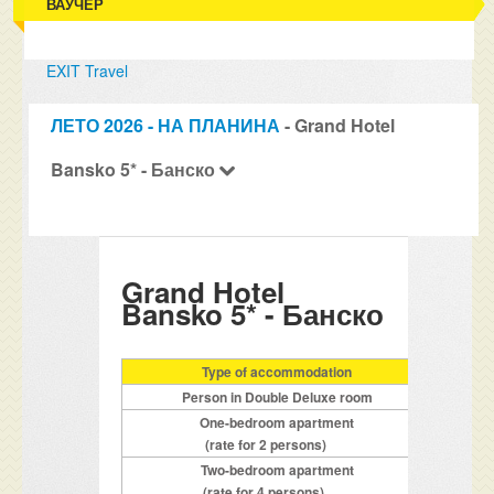
ВАУЧЕР
EXIT Travel
ЛЕТО 2026 - НА ПЛАНИНА
- Grand Hotel
Bansko 5* - Банско
Grand Hotel
Bansko 5* - Банско
Type of accommodation
16
Person in Double Deluxe room
One-bedroom apartment
(rate for 2 persons)
Two-bedroom apartment
(rate for 4 persons)