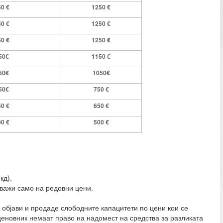
50
€
1
2
5
0
€
50
€
1
2
5
0 €
50
€
1
2
5
0
€
50
€
1
1
50
€
50
€
1
0
50
€
50
€
7
50
€
50
€
6
50
€
00
€
5
00 €
кд).
 важи само на редовни цени.
ги објави и продаде слободните капацитети по цени кои се
 ценовник немаат право на надомест на средства за разликата