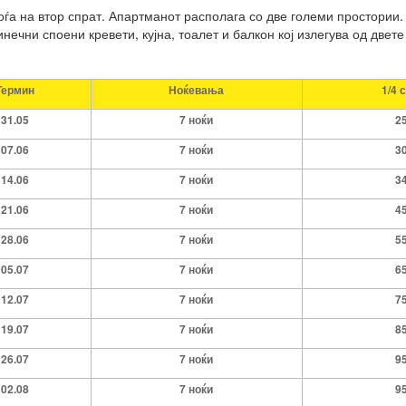
оѓа на втор спрат. Апартманот располага со две големи простории.
нечни споени кревети, кујна, тоалет и балкон кој излегува од две
Термин
Ноќевања
1/4 
31.05
7 ноќи
2
07.06
7 ноќи
3
14.06
7 ноќи
3
21.06
7 ноќи
4
28.06
7 ноќи
5
05.07
7 ноќи
6
12.07
7 ноќи
7
19.07
7 ноќи
8
26.07
7 ноќи
9
02.08
7 ноќи
9