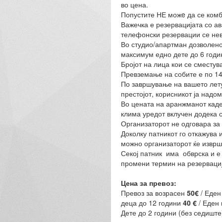
во цена.
Попустите НЕ можe да се комб
Важечка е резервацијата со а
телефонски резервации се нев
Во студио/апартман дозволено
максимум едно дете до 6 годин
Бројот на лица кои се сместув
Превземање на собите е по 14 
По завршување на вашето летув
престојот, корисникот ја надо
Во цената на аранжманот каде 
клима уредот вклучен додека с
Организаторот не одговара за к
Доколку патникот го
откажува 
можно организаторот ќе изврш
Секој патник има обврска и е
промени термин на резервациј
Цена за превоз:
Превоз за возрасен
50€
/ Еден
деца до 12 години
40 €
/ Еден
Дете до 2 години (без седиште