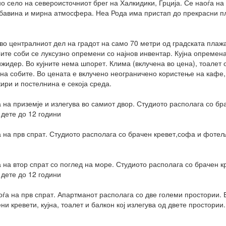
 село на североисточниот брег на Халкидики, Грција. Се наоѓа на 
убавина и мирна атмосфера. Неа Рода има пристап до прекрасни пла
во централниот дел на градот на само 70 метри од градската плажа
те соби се луксузно опремени со најнов инвентар. Кујна опремена 
жидер. Во кујните нема шпорет. Клима (вклучена во цена), тоалет 
на собите. Во цената е вклучено неограничено користење на кафе, 
ри и постелнина е секоја среда.
а на приземје и излегува во самиот двор. Студиото располага со б
 дете до 12 години
а на прв спрат. Студиото располага со брачен кревет,софа и фоте
а на втор спрат со поглед на море. Студиото располага со брачен
 дете до 12 години
аоѓа на прв спрат. Апартманот располага со две големи простории. 
и кревети, кујна, тоалет и балкон кој излегува од двете простори