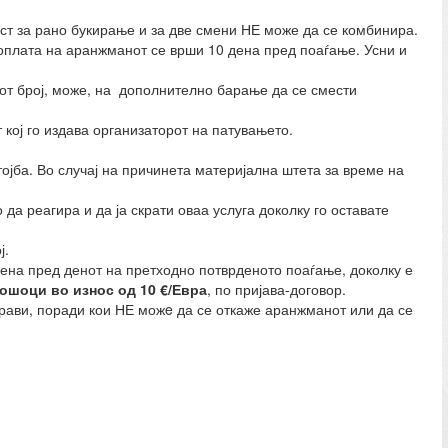
ст за рано букирање и за две смени НЕ може да се комбинира.
оплата на аранжманот се врши 10 дена пред поаѓање. Усни и
от број, може, на дополнително барање да се смести
 кој го издава организаторот на патувањето.
ојба. Во случај на причинета материјална штета за време на
а реагира и да ја скрати оваа услуга доколку го оставате
ј.
ена пред денот на претходно потврденото поаѓање, доколку е
ошоци во износ од 10 €/Евра
, по пријава-договор.
прави, поради кои НЕ можe да се откаже аранжманот или да се