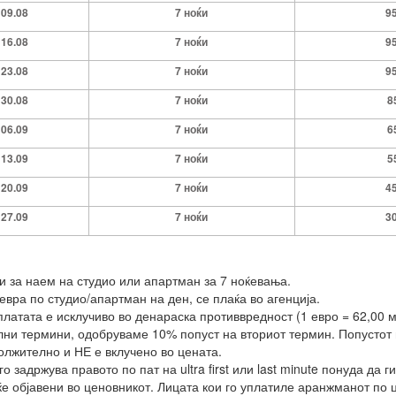
09.08
7
ноќи
9
16.08
7 ноќи
9
23.08
7 ноќи
9
30.08
7 ноќи
8
06.09
7 ноќи
6
13.09
7 ноќи
5
20.09
7 ноќи
4
27.09
7 ноќи
3
 за наем на студио или апартман за 7 ноќевања.
 евра по студио/апартман на ден, се плаќа во агенција.
платата е исклучиво во денараска противвредност (1 евро = 62,00 м
лни термини, одобруваме 10% попуст на вториот термин. Попустот
олжително и НЕ е вклучено во цената.
 задржува правото по пат на ultra first или last minute понуда да 
ќе објавени во ценовникот. Лицата кои го уплатиле аранжманот по