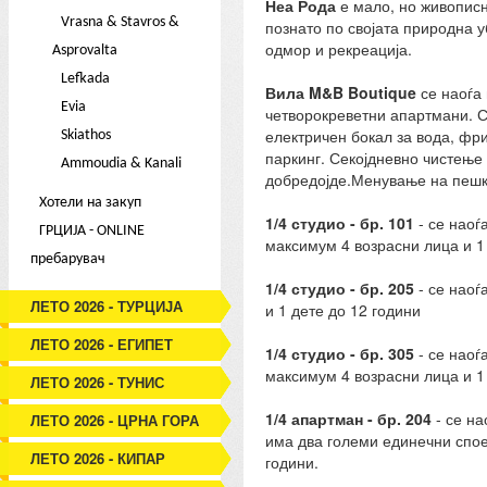
Неа Рода
е мало, но живописно
Vrasna & Stavros &
познато по својата природна 
одмор и рекреација.
Asprovalta
Lefkada
Вила M&B Boutique
се наоѓа 
Evia
четворокреветни апартмани. Си
електричен бокал за вода, фри
Skiathos
паркинг. Секојдневно чистење 
Ammoudia & Kanali
добредојде.Менување на пешки
Хотели на закуп
1/4 студио - бр. 101
- се наоѓ
ГРЦИЈА - ONLINE
максимум 4 возрасни лица и 1
пребарувач
1/4 студио - бр. 205
- се наоѓ
ЛЕТО 2026 - ТУРЦИЈА
и 1 дете до 12 години
ЛЕТО 2026 - ЕГИПЕТ
1/4 студио - бр. 305
- се наоѓ
максимум 4 возрасни лица и 1
ЛЕТО 2026 - ТУНИС
1/4 апартман - бр. 204
- се н
ЛЕТО 2026 - ЦРНА ГОРА
има два големи единечни споен
ЛЕТО 2026 - КИПАР
години.