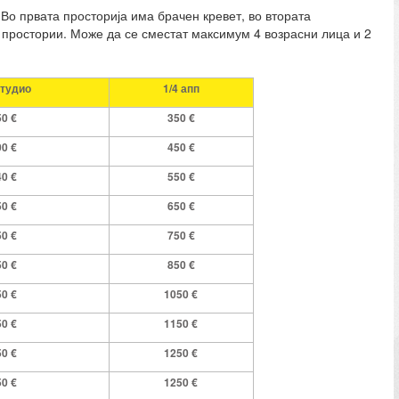
 Во првата просторија има брачен кревет, во втората
те простории. Може да се сместат максимум 4 возрасни лица и 2
студио
1/4 апп
50
€
3
50
€
00
€
4
50
€
40
€
5
50
€
50
€
6
50
€
50
€
750
€
50
€
8
50 €
50
€
1
050
€
50
€
1
1
5
0
€
50
€
12
5
0
€
50
€
1
2
5
0
€