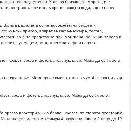
потегот на полуостровот Атос, во близина на морето, и е
жи, со кристално чисто море и спокојни води, идеално за
. Вилата располага со четворокреветни студија и
со: кујнски прибор, апарат за кафе/нескафе, тостер,
опремен со сите средства за лична хигиена, пешкири, тераса и
двопек, путер, џем, мед, млеко за кафе и вода за
рачен кревет, софа и фотеља на спуштање. Може да се сместат
ља на спуштање. Може да се сместат максимум 4 возрасни лица
 кревет, софа и фотеља на спуштање. Може да се сместат
Во првата просторија има брачен кревет, во втората просторија
и. Може да се сместат максимум 4 возрасни лица и 2 деца до 12