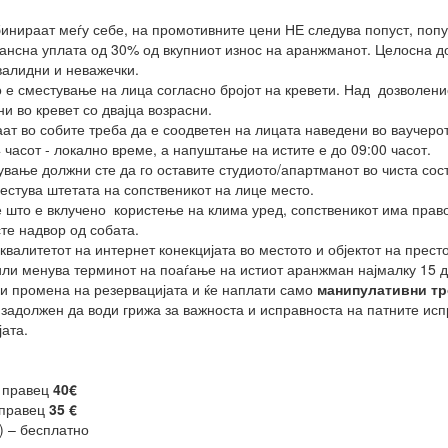
инираат меѓу себе, на промотивните цени НЕ следува попуст, попу
вансна уплата од 30% од вкупниот износ на аранжманот. Целосна д
алидни и неважечки.
 е сместување на лица согласно бројот на кревети. Над дозволени
и во кревет со двајца возрасни.
аат во собите треба да е соодветен на лицата наведени во ваучерот
часот - локално време, а напуштање на истите е до 09:00 часот.
ање должни сте да го оставите студиото/апартманот во чиста сост
местува штетата на сопственикот на лице место.
што е вклучено користење на клима уред, сопственикот има право д
те надвор од собата.
валитетот на интернет конекцијата во местото и објектот на престо
или
менува терминот на поаѓање на истиот аранжман најмалку 15 д
и промена на резервацијата и ќе наплати само
манипулативни тр
 задолжен да води грижа за важноста и исправноста на патните ис
ата.
 правец
40€
 правец
35 €
) – бесплатно