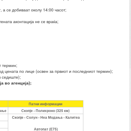
 а се добиваат околу 14:00 часот;
тената аконтација не се враќа;
т термин;
од цената по лице (освен за првиот и последниот термин);
з седиште);
а во агенција);
Патни информации
ѓање
Скопје - Полихроно (325 км)
Скопје - Солун - Неа Модања - Калитеа
Автопат (Е75)