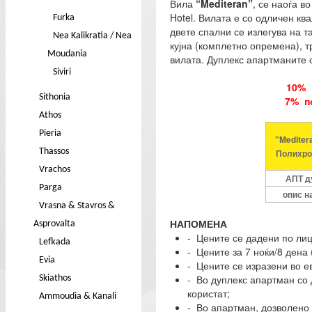
Вила
“Mediteran”
, се наоѓа в
Hotel. Вилата е со одличен кв
Furka
двете спални се излегува на т
Nea Kalikratia / Nea
кујна (комплетно опремена), т
Moudania
вилата. Дуплекс апартманите с
Siviri
10% 
Sithonia
7% по
Athos
Pieria
"Mediter
Thassos
Полихро
Vrachos
АПТ д
Parga
опис н
Vrasna & Stavros &
НАПОМЕНА
Asprovalta
- Цените се дадени по лиц
Lefkada
- Цените за 7 ноќи/8 дена 
Evia
- Цените се изразени во е
- Во дуплекс апартман со 
Skiathos
користат;
Ammoudia & Kanali
- Во апартман, дозволено 