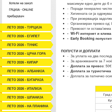
максимум едно дете до 6 г
Хотели на закуп
- Поради генерално чистењ
ГРЦИЈА - ONLINE
- Хигиената си ја одржуваа
пребарувач
- При резервација задолж
- Организиран превоз од: Ш
ЛЕТО 2026 - ТУРЦИЈА
- Превозот ги остава/зема
- Wi-Fi интернет и клим
ЛЕТО 2026 - ЕГИПЕТ
- Еarly Booking попустит
ЛЕТО 2026 - ТУНИС
ПОПУСТИ И ДОПЛАТИ
ЛЕТО 2026 - ЦРНА ГОРА
- За уплата на два послед
- За аранжманите за 7 ноќ
ЛЕТО 2026 - КИПАР
-
Доплата за превоз
: 50€
-
Доплата за туристичка 
ЛЕТО 2026 - АЛБАНИЈА
- Доплата за патничко оси
ЛЕТО 2026 - БУГАРИЈА
ЛЕТО 2026 - ИТАЛИЈА
Град 
ЛЕТО 2026 - ШПАНИЈА
Ку
ЛЕТО 2026 - НА ПЛАНИНА
С