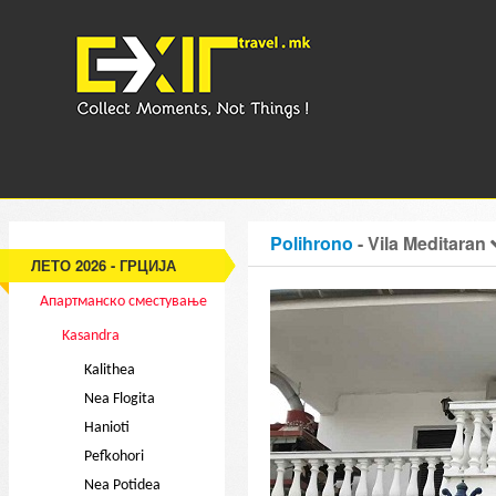
Polihrono
- Vila Meditaran
ЛЕТО 2026 - ГРЦИЈА
Апартманско сместување
Kasandra
Kalithea
Nea Flogita
Hanioti
Pefkohori
Nea Potidea