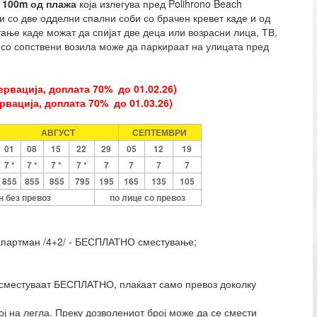
у
100m од плажа
која излегува пред Polihrono Beach
и со две одделни спални соби со брачен кревет каде и од
ање каде можат да спијат две деца или возрасни лица, ТВ,
е со сопствени возила може да паркираат на улицата пред
ервација, доплата 70% до 01.02.26)
ервација, доплата 70% до 01.03.26)
АВГУСТ
СЕПТЕМВРИ
01
08
15
22
29
05
12
19
7
*
7
*
7 *
7 *
7
7
7
7
855
855
855
795
195
165
135
105
н без превоз
по лице со превоз
с апартман /4+2/ - БЕСПЛАТНО сместување;
е сместуваат БЕСПЛАТНО, плаќаат само превоз доколку
ј на легла. Преку дозволениот број може да се смести