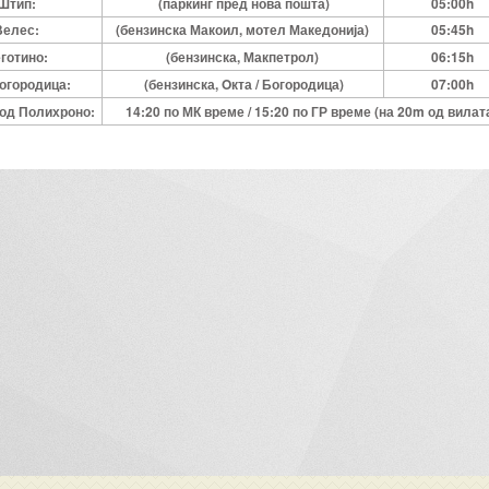
Штип:
(паркинг пред нова пошта)
05:00h
елес:
(бензинска Макоил, мотел Македонија)
05:45h
готино:
(бензинска, Макпетрол)
06:15h
Богородица:
(бензинска, Oкта / Богородица)
07:00h
од Полихроно:
14:20 по МК време / 15:20 по ГР време (на 20m од вилат