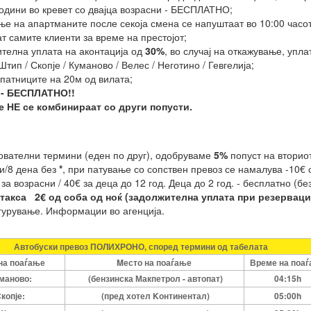
одини во кревет со двајца возрасни - БЕСПЛАТНО;
е на апартманите после секоја смена се напуштаат во 10:00 часот,
т самите клиенти за време на престојот;
ителна уплата на аконтација од
30%
, во случај на откажување, упла
тип / Скопје / Куманово / Велес / Неготино / Гевгелија;
 патниците на 20м од вилата;
а - БЕСПЛАТНО!!
е НЕ се комбинираат со други попусти.
ователни термини (еден по друг), одобруваме
5%
попуст на вторио
и/8 дена без
*
, при патување со сопствен превоз се намалува -10€ 
 за возрасни / 40€ за деца до 12 год. Деца до 2 год. - бесплатно (бе
такса 2€ од соба од ноќ (задолжителна уплата при резервациј
гурување. Информации во агенција.
Автобуски превоз ПОЛИХРОНО, според термини од табелата
на поаѓање
Mесто на поаѓање
Време на поа
маново:
(бензинска Макпетрол - автопат)
04:15h
копје:
(пред хотел Kонтинентал)
05:00h