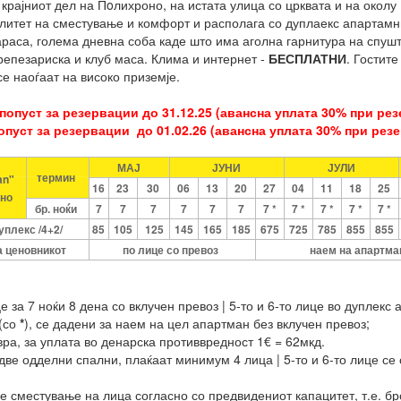
о крајниот дел на Пoлихроно, на истата улица со црквата и на окол
алитет на сместување и комфорт и располага со дуплаекс апартамн
араса, голема дневна соба каде што има аголна гарнитура на спушт
репезариска и клуб маса. Клима и интернет -
БЕСПЛАТНИ
. Гостит
е наоѓаат на високо приземје.
попуст за резервации до 31.12.25 (авансна уплата 30% при рез
пуст за резервации до 01.02.26 (авансна уплата 30% при рез
МАЈ
ЈУНИ
ЈУЛИ
термин
an"
16
23
30
06
13
20
27
04
11
18
25
но
бр. ноќи
7
7
7
7
7
7
7
*
7
*
7
*
7
*
7
*
уплекс /4+2/
85
105
125
145
165
185
675
725
785
855
855
а ценовникот
по лице со превоз
наем на апартма
е за 7 ноќи 8 дена со вклучен превоз | 5-то и 6-то лице во дуплек
(со
*
), се дадени за наем на цел апартман без вклучен превоз;
вра, за уплата во денарска противвредност 1€ = 62мкд.
две одделни спални, плаќаат минимум 4 лица | 5-то и 6-то лице с
е сместување на лица согласно со предвидениот капацитет, т.е. бро