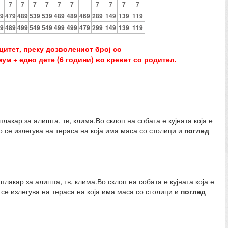
7
7
7
7
7
7
7
7
7
7
9
479
489
539
539
489
489
469
289
149
139
119
9
489
499
549
549
499
499
479
299
149
139
119
итет, преку дозволениот број со
м + едно дете (6 години) во кревет со родител.
акар за алишта, тв, клима.Во склоп на собата е кујната која е
 се излегува на тераса на која има маса со столици и
поглед
лакар за алишта, тв, клима.Во склоп на собата е кујната која е
се излегува на тераса на која има маса со столици и
поглед