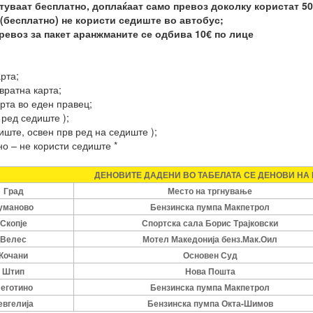
стуваат бесплатно
, доплаќаат само превоз доколку користат 50€
а(бесплатно) не користи седиште во автобус;
ревоз за пакет аранжманите се одбива 10€ по лице
рта;
вратна карта;
арта во еден правец;
 ред седиште );
иште, освен прв ред на седиште );
но – не користи седиште *
ДЕНОВИТЕ ДАДЕНИ ВО ТАБЕЛАТА СЕ ДЕНОВИ НА
Град
Место на тргнување
уманово
Бензинска пумпа Макпетрол
Скопје
Спортска сала Борис Трајковски
Велес
Мотел Македонија бенз.Мак.Оил
Кочани
Основен Суд
Штип
Нова Пошта
еготино
Бензинска пумпа Макпетрол
евгелија
Бензинска пумпа Окта-Шимов