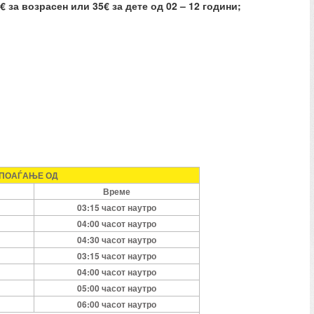
 за возрасен или 35€ за дете од 02 – 12 години;
 ПОАЃАЊЕ ОД
Време
0
3:
15
часот наутро
0
4:
00
часот наутро
04
:
3
0
часот наутро
03:15 часот наутро
04
:
0
0
часот наутро
0
5:
0
0
часот наутро
0
6:00
часот наутро