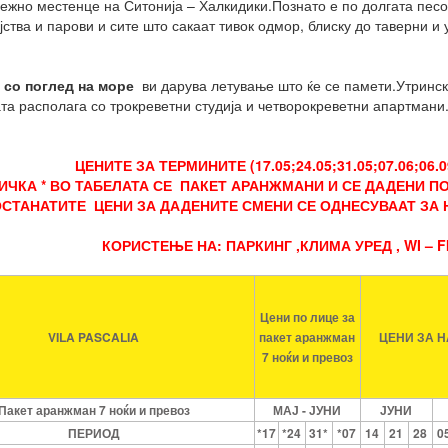
ежно местенце на Ситонија – Халкидики.Познато е по долгата пес
ства и парови и сите што сакаат тивок одмор, блиску до таверни и
со поглед на море
ви дарува летување што ќе се памети.Утринск
та располага со трокреветни студија и четворокреветни апартмани
ЦЕНИТЕ ЗА ТЕРМИНИТЕ (17.05;
24.05;31.05;07.06;06.0
ДИЧКА
*
ВО ТАБЕЛАТА СЕ
ПАКЕТ АРАНЖМАНИ
И СЕ ДАДЕНИ ПО
СТАНАТИТЕ ЦЕНИ ЗА ДАДЕНИТЕ СМЕНИ СЕ ОДНЕСУВААТ ЗА 
КОРИСТЕЊЕ НА:
ПАРКИНГ ,КЛИМА УРЕД , WI – 
Цени по лице за
VILA PASCALIA
пакет аранжман
ЦЕНИ ЗА Н
7 ноќи и превоз
Пакет аранжман 7 ноќи и превоз
МАЈ - ЈУНИ
ЈУНИ
ПЕРИОД
*17
*24
31*
*07
14
21
28
0