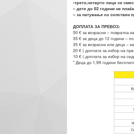
-трето,четврто лице се сме
– дете до 02 години не плаќ
– за патување со сопствен п
ДОПЛАТА ЗА ПРЕВОЗ:
50 € за возрасни – повратна ка
35 € за деца до 12 години – по
35 € за возрасни или деца – к
20 € ( доплата за избор на прв
10 € ( доплата за избор на сед
* Деца до 1,99 години бесплат
К
Н
Г