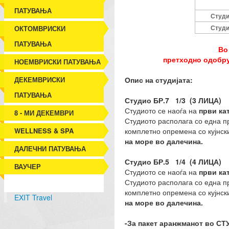
ПАТУВАЊА
Студи
Студи
ОКТОМВРИСКИ
ПАТУВАЊА
Во
претходно одобрув
НОЕМВРИСКИ ПАТУВАЊА
ДЕКЕМВРИСКИ
Опис на студијата:
ПАТУВАЊА
Студио БР.7 1/3 (3 ЛИЦА)
Студиото се наоѓа на
први ка
8 - МИ ДЕКЕМВРИ
Студиото располага со една пр
WELLNESS & SPA
комплетно опремена со кујнски
на море во далечина.
ДАЛЕЧНИ ПАТУВАЊА
Студио БР.5 1/4 (4 ЛИЦА)
ВАУЧЕР
Студиото се наоѓа на
први кат
Студиото располага со една пр
комплетно опремена со кујнски
EXIT Travel
на море во далечина.
-За пакет аранжманот во С