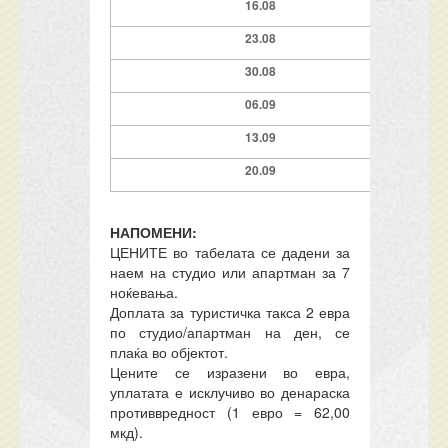
1
6
.08
23.08
3
0.0
8
0
6.09
13.09
2
0.09
НАПОМЕНИ:
ЦЕНИТЕ во табелата се дадени за
наем на студио или апартман за 7
ноќевања.
Доплата за туристичка такса 2 евра
по студио/апартман на ден, се
плаќа во објектот.
Цените се изразени во евра,
уплатата е исклучиво во денараска
противвредност (1 евро = 62,00
мкд).