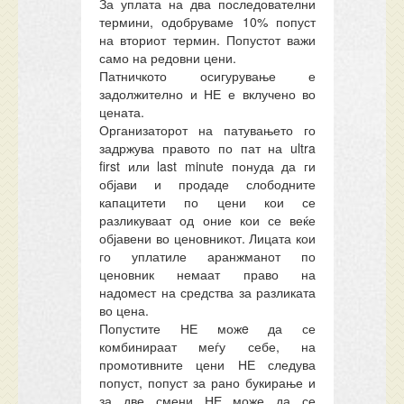
За уплата на два последователни
термини, одобруваме 10% попуст
на вториот термин. Попустот важи
само на редовни цени.
Патничкото осигурување е
задолжително и НЕ е вклучено во
цената.
Организаторот на патувањето го
задржува правото по пат на ultra
first или last minute понуда да ги
објави и продаде слободните
капацитети по цени кои се
разликуваат од оние кои се веќе
објавени во ценовникот. Лицата кои
го уплатиле аранжманот по
ценовник немаат право на
надомест на средства за разликата
во цена.
Попустите НЕ можe да се
комбинираат меѓу себе, на
промотивните цени НЕ следува
попуст, попуст за рано букирање и
за две смени НЕ може да се