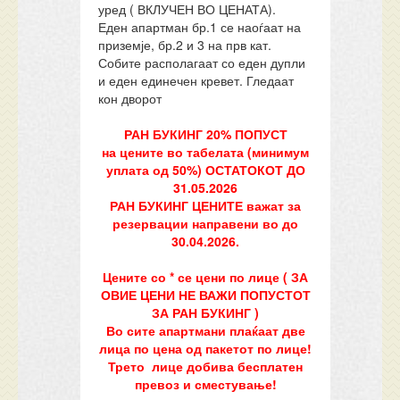
уред ( ВКЛУЧЕН ВО ЦЕНАТА).
Еден апартман бр.1 се наоѓаат на
приземје, бр.2 и 3 на прв кат.
Собите располагаат со еден дупли
и еден единечен кревет. Гледаат
кон дворот
РАН БУКИНГ 20% ПОПУСТ
на цените во табелата (минимум
уплата од 50%) ОСТАТОКОТ ДО
31.05.202
6
РАН БУКИНГ ЦЕНИТЕ важат за
резервации направени во до
30.04.2026.
Цените со * се цени по лице
( ЗА
ОВИЕ ЦЕНИ НЕ ВАЖИ ПОПУСТОТ
ЗА РАН БУКИНГ )
Во сите апартмани плаќаат
две
лица по цена од пакетот по лице!
Трето лице добива бесплатен
превоз и сместување!