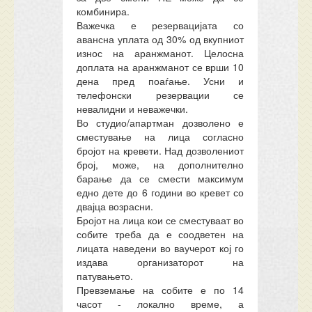
комбинира.
Важечка е резервацијата со
авансна уплата од 30% од вкупниот
износ на аранжманот. Целосна
доплата на аранжманот се врши 10
дена пред поаѓање. Усни и
телефонски резервации се
невалидни и неважечки.
Во студио/апартман дозволено е
сместување на лица согласно
бројот на кревети. Над
дозволениот
број, може, на дополнително
барање да се смести
максимум
едно дете до 6 години во кревет со
двајца возрасни.
Бројот на лица кои се сместуваат во
собите треба да е соодветен на
лицата наведени во ваучерот кој го
издава организаторот на
патувањето.
Превземање на собите е по 14
часот - локално време, а