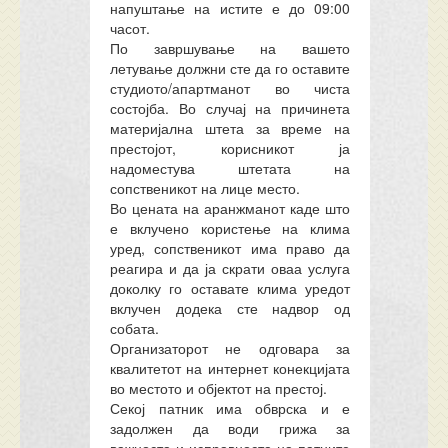
напуштање на истите е до 09:00
часот.
По завршување на вашето
летување должни сте да го оставите
студиото/апартманот во чиста
состојба. Во случај на причинета
материјална штета за време на
престојот, корисникот ја
надоместува штетата на
сопственикот на лице место.
Во цената на аранжманот каде што
е вклучено користење на клима
уред, сопственикот има право да
реагира и да ја скрати оваа услуга
доколку го оставате клима уредот
вклучен додека сте надвор од
собата.
Организаторот не одговара за
квалитетот на интернет конекцијата
во местото и објектот на престој.
Секој патник има обврска и е
задолжен да води грижа за