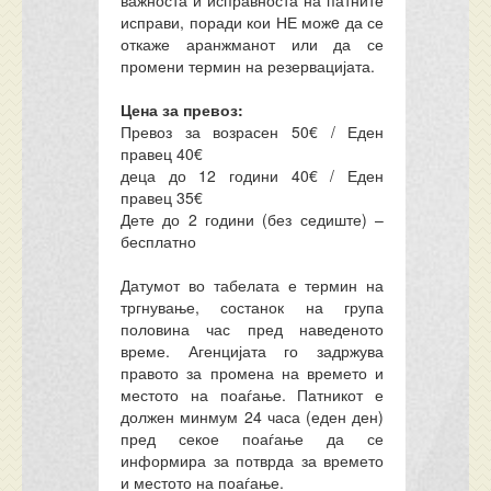
важноста и исправноста на патните
исправи, поради кои НЕ можe да се
откаже аранжманот или да се
промени термин на резервацијата.
Цена за превоз:
Превоз за возрасен 50€ / Еден
правец 40€
деца до 12 години 40€ / Еден
правец 35€
Дете до 2 години (без седиште) –
бесплатно
Датумот во табелата е термин на
тргнување, состанок на група
половина час пред наведеното
време. Агенцијата го задржува
правото за промена на времето и
местото на поаѓање. Патникот е
должен минмум 24 часа (еден ден)
пред секое поаѓање да се
информира за потврда за времето
и местото на поаѓање.