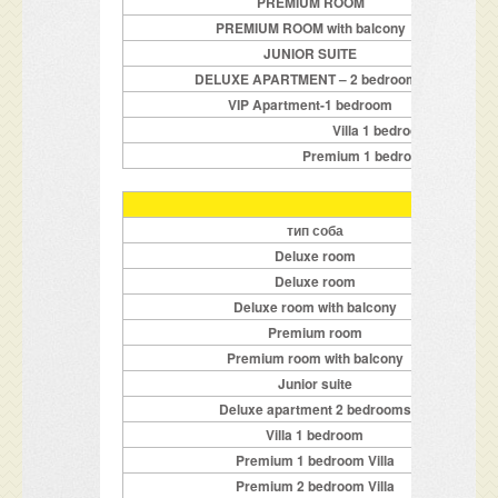
PREMIUM ROOM
PREMIUM ROOM with balcony
JUNIOR SUITE
DELUXE APARTMENT – 2 bedrooms
VIP Apartment-1 bedroom
Villa 1 bedroom
Premium 1 bedroom Villa
Цени 
тип соба
Deluxe room
Deluxe room
Deluxe room with balcony
Premium room
Premium room with balcony
Junior suite
Deluxe apartment 2 bedrooms
Villa 1 bedroom
Premium 1 bedroom Villa
Premium 2 bedroom Villa