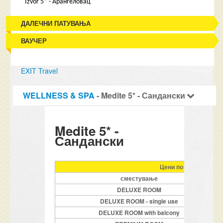
Izvor 5* - Аранѓеловац
ДАЛЕЧНИ ПАТУВАЊА
ВАУЧЕР
EXIT Travel
WELLNESS & SPA
- Medite 5* - Сандански
Medite 5* -
Сандански
Цени по соба Услуга 
сместување
DELUXE ROOM
DELUXE ROOM - single use
DELUXE ROOM with balcony