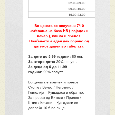
02.09-09.09
09.09-16.09
16.09-23.09
Во цената се вклучени 7/10
ноќевања на база HB ( појадок и
вечер ), клима и превоз.
Поаѓањето е еден ден порано од
датумот даден во табелата.
За дете до 5.99 години:
80 eur.
За второ дете:
20% попуст.
За деца од 6 до 11.99
години:
20% попуст.
Во цената е вклучен и превоз
Скопје / Велес / Неготино /
Гевгелија – Кушадаси и обратно.
За превоз од Битола / Прилеп /
Штип / Кочани – Кушадаси се
доплаќа 10 € по лице.