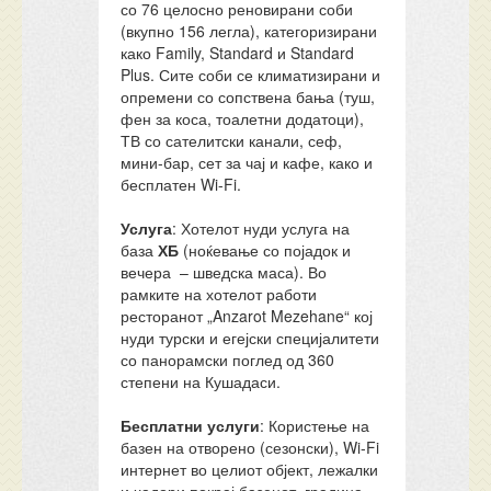
со 76 целосно реновирани соби
(вкупно 156 легла), категоризирани
како Family, Standard и Standard
Plus. Сите соби се климатизирани и
опремени со сопствена бања (туш,
фен за коса, тоалетни додатоци),
ТВ со сателитски канали, сеф,
мини-бар, сет за чај и кафе, како и
бесплатен Wi-Fi.
Услуга
: Хотелот нуди услуга на
база
ХБ
(ноќевање со појадок и
вечера
– шведска маса). Во
рамките на хотелот работи
ресторанот „Anzarot Mezehane“ кој
нуди турски и егејски специјалитети
со панорамски поглед од 360
степени на Кушадаси.
Бесплатни услуги
: Користење на
базен на отворено (сезонски), Wi-Fi
интернет во целиот објект, лежалки