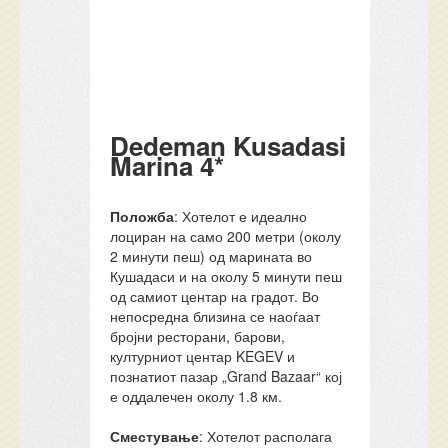
Dedeman Kusadasi
Marina 4*
Положба
: Хотелот е идеално
лоциран на само 200 метри (околу
2 минути пеш) од марината во
Кушадаси и на околу 5 минути пеш
од самиот центар на градот. Во
непосредна близина се наоѓаат
бројни ресторани, барови,
културниот центар KEGEV и
познатиот пазар „Grand Bazaar“ кој
е оддалечен околу 1.8 км.
Сместување
: Хотелот располага