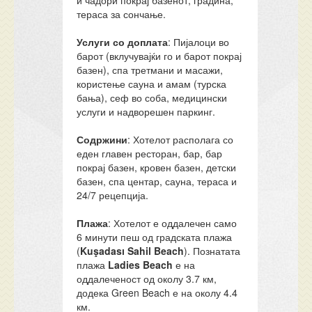
и чадори покрај базенот, градина,
тераса за сончање.
Услуги со доплата
: Пијалоци во
барот (вклучувајќи го и барот покрај
базен), спа третмани и масажи,
користење сауна и амам (турска
бања), сеф во соба, медицински
услуги и надворешен паркинг.
Содржини
: Хотелот располага со
еден главен ресторан, бар, бар
покрај базен, кровен базен, детски
базен, спа центар, сауна, тераса и
24/7 рецепција.
Плажа
: Хотелот е оддалечен само
6 минути пеш од градската плажа
(
Kuşadası Sahil Beach
). Познатата
плажа
Ladies Beach
е на
оддалеченост од околу 3.7 км,
додека Green Beach е на околу 4.4
км.