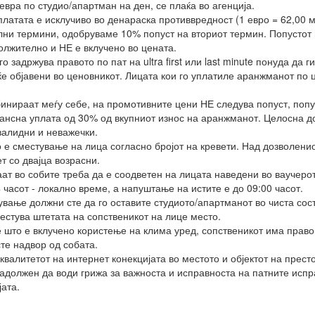
 евра по студио/апартман на ден, се плаќа во агенција.
платата е исклучиво во денараска противвредност (1 евро = 62,00 м
лни термини, одобруваме 10% попуст на вториот термин. Попустот
олжително и НЕ е вклучено во цената.
 задржува правото по пат на ultra first или last minute понуда да 
ќе објавени во ценовникот. Лицата кои го уплатиле аранжманот по
инираат меѓу себе, на промотивните цени НЕ следува попуст, попу
вансна уплата од 30% од вкупниот износ на аранжманот. Целосна д
алидни и неважечки.
 е сместување на лица согласно бројот на кревети. Над дозволени
т со двајца возрасни.
аат во собите треба да е соодветен на лицата наведени во ваучерот
часот - локално време, а напуштање на истите е до 09:00 часот.
ање должни сте да го оставите студиото/апартманот во чиста сост
местува штетата на сопственикот на лице место.
што е вклучено користење на клима уред, сопственикот има право д
те надвор од собата.
валитетот на интернет конекцијата во местото и објектот на престо
задолжен да води грижа за важноста и исправноста на патните исп
ата.