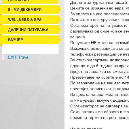
Доплата за туристичка такса 2
Цените се изразени во евра, у
8 - МИ ДЕКЕМВРИ
За уплата на два последовате
Патничкото осигурување е зад
WELLNESS & SPA
Организаторот на патувањето го
ДАЛЕЧНИ ПАТУВАЊА
разликуваат од оние кои се ве
во цена.
ВАУЧЕР
Попустите НЕ можe да се комб
Важечка е резервацијата со а
телефонски резервации се нев
EXIT Travel
Во студио/апартман дозволено
едно дете до 6 години во креве
Бројот на лица кои се сместув
Превземање на собите е по 14 
По завршување на вашето летув
престојот, корисникот ја надо
Во цената на аранжманот каде 
клима уредот вклучен додека с
Организаторот не одговара за к
Секој патник има обврска и е 
промени термин на резервациј
Цена за превоз: