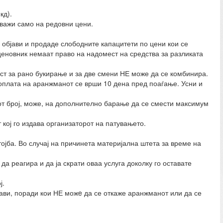
кд).
 важи само на редовни цени.
ги објави и продаде слободните капацитети по цени кои се
 ценовник немаат право на надомест на средства за разликата
ст за рано букирање и за две смени НЕ може да се комбинира.
оплата на аранжманот се врши 10 дена пред поаѓање. Усни и
от број, може, на дополнително барање да се смести максимум
 кој го издава организаторот на патувањето.
ојба. Во случај на причинета материјална штета за време на
а реагира и да ја скрати оваа услуга доколку го оставате
ј.
рави, поради кои НЕ можe да се откаже аранжманот или да се