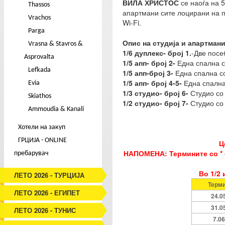
ВИЛА ХРИСТОС
се наоѓа на 5
Thassos
апартмани сите лоцирани на п
Vrachos
Wi-Fi.
Parga
Опис на студија и апартман
Vrasna & Stavros &
1/6 дуплекс- број 1.
-Две посе
Asprovalta
1/5 апп- број 2-
Една спална со
Lefkada
1/5 апп-број 3-
Една спална со
1/5 апп- број 4-5-
Една спална
Evia
1/3 студио- број 6-
Студио со 
Skiathos
1/2 студио- број 7-
Студио со 
Ammoudia & Kanali
Хотели на закуп
ГРЦИЈА - ONLINE
Ц
НАПОМЕНА: Термините со * с
пребарувач
Во 1/2 
ЛЕТО 2026 - ТУРЦИЈА
Терм
ЛЕТО 2026 - ЕГИПЕТ
24.0
31.0
ЛЕТО 2026 - ТУНИС
7.06