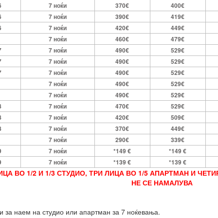
6
7 ноќи
370€
400€
6
7 ноќи
390€
419€
6
7 ноќи
420€
449€
7 ноќи
460€
479€
7
7 ноќи
490€
529€
7
7 ноќи
490€
529€
7
7 ноќи
490€
529€
7 ноќи
490€
529€
7 ноќи
490€
529€
8
7 ноќи
470€
529€
8
7 ноќи
420€
509€
8
7 ноќи
370€
449€
7 ноќи
290€
339€
9
7 ноќи
*149 €
*149 €
9
7 ноќи
*139 €
*139 €
А ВО 1/2 И 1/3 СТУДИО, ТРИ ЛИЦА ВО 1/5 АПАРТМАН И ЧЕТИ
НЕ СЕ НАМАЛУВА
 за наем на студио или апартман за 7 ноќевања.