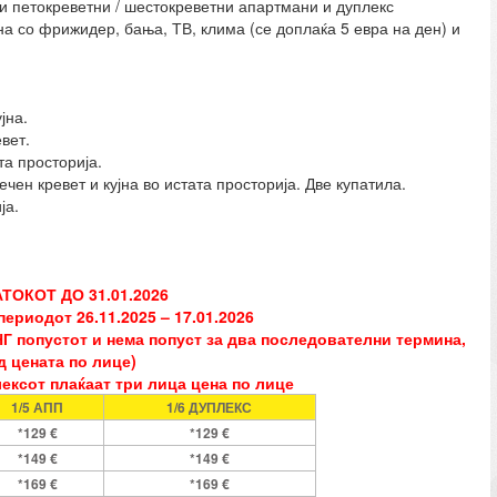
 и петокреветни / шестокреветни апартмани и дуплекс
а со фрижидер, бања, ТВ, клима (се доплаќа 5 евра на ден) и
јна.
вет.
та просторија.
чен кревет и кујна во истата просторија. Две купатила.
ја.
АТОКОТ ДО 31.01.2026
периодот 26.11.2025
– 17.01.2026
Г попустот и нема попуст за два последователни термина,
д цената по лице)
уплексот плаќаат три лица цена по лице
1/5 АПП
1/6 ДУПЛЕКС
*129 €
*129 €
*149 €
*149 €
*169 €
*169 €