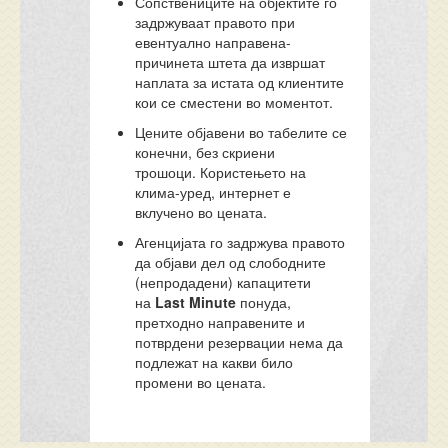
Сопствениците на објектите го
задржуваат правото при
евентуално направена-
причинета штета да извршат
наплата за истата од клиентите
кои се сместени во моментот.
Цените објавени во табелите се
конечни, без скриени
трошоци.
Користењето
на
клима-уред, интернет
е
вклучено во цената
.
Агенцијата го задржува правото
да објави дел од слободните
(непродадени) капацитети
на
Last Minute
понуда,
претходно направените и
потврдени резервации нема да
подлежат на какви било
промени во цената.