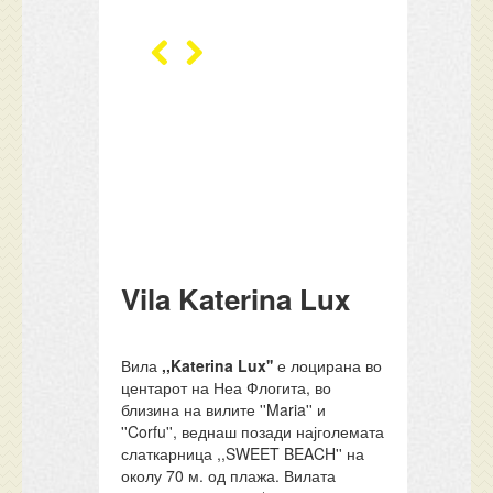
Vila Katerina Lux
Вила
,,Katerina Lux''
е лоцирана во
центарот на Неа Флогита, во
близина на вилите ''Maria'' и
''Corfu'', веднаш позади најголемата
слаткарница ,,SWEET BEACH'' на
околу 70 м. од плажа. Вилата