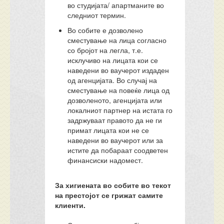
во студијата/ апартманите во
следниот термин.
Во собите е дозволено
сместување на лица согласно
со бројот на легла, т.е.
исклучиво на лицата кои се
наведени во ваучерот издаден
од агенцијата. Во случај на
сместување на повеќе лица од
дозволеното, агенцијата или
локалниот партнер на истата го
задржуваат правото да не ги
примат лицата кои не се
наведени во ваучерот или за
истите да побараат соодветен
финансиски надомест.
За хигиената во собите во текот
на престојот се грижат самите
клиенти.