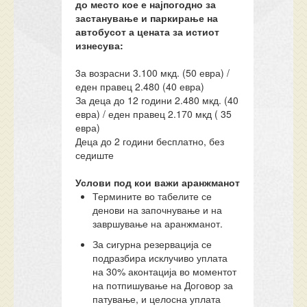
до место кое е најпогодно за
застанување и паркирање на
автобусот а цената за истиот
изнесува:
3а возрасни 3.100 мкд. (50 евра) /
еден правец 2.480 (40 евра)
За деца до 12 години 2.480 мкд. (40
евра) / еден правец 2.170 мкд ( 35
евра)
Деца до 2 години бесплатно, без
седиште
Услови под кои важи аранжманот
Термините во табелите се
денови на започнување и на
завршување на аранжманот.
За сигурна резервација се
подразбира исклучиво уплата
на 30% аконтација во моментот
на потпишување на Договор за
патување, и целосна уплата