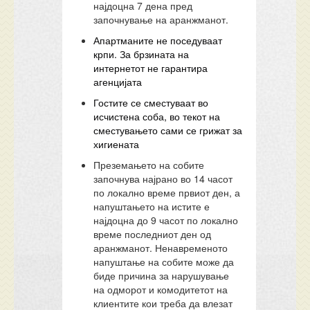
најдоцна 7 дена пред
започнување на аранжманот.
Апартманите не поседуваат
крпи. За брзината на
интернетот не гарантира
агенцијата
Гостите се сместуваат во
исчистена соба, во текот на
сместувањето сами се грижат за
хигиената
Преземањето на собите
започнува најрано во 14 часот
по локално време првиот ден, а
напуштањето на истите е
најдоцна до 9 часот по локално
време последниот ден од
аранжманот. Ненавременото
напуштање на собите може да
биде причина за нарушување
на одморот и комодитетот на
клиентите кои треба да влезат