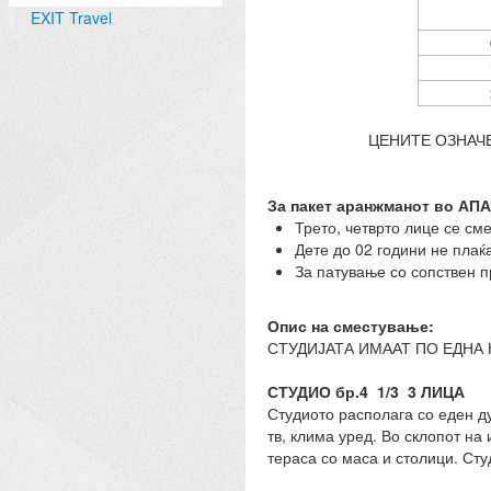
EXIT Travel
ЦЕНИТЕ ОЗНАЧЕ
За пакет аранжманот во АП
Трето, четврто лице се см
Дете до 02 години не плаќ
За патување со сопствен п
Опис на сместување:
СТУДИЈАТА ИМААТ ПО ЕДНА 
СТУДИО бр.4 1/3 3 ЛИЦА
Студиото располага со еден д
тв, клима уред. Во склопот на
тераса со маса и столици. Сту