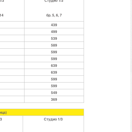
1/3
Студио 1/3
 14
бр. 5, 6, 7
439
499
539
589
599
599
639
639
599
599
549
369
ица)
/3
Студио 1/3