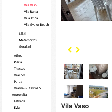
Vila Vaso
Vila Rania
Villa Tzina
Vila Gyalos Beach
Nikiti
Metamorfosi
Gerakini
Athos
Pieria
Thassos
Vrachos
Parga
Vrasna & Stavros &
Asprovalta
Lefkada
Vila Vaso
Evia