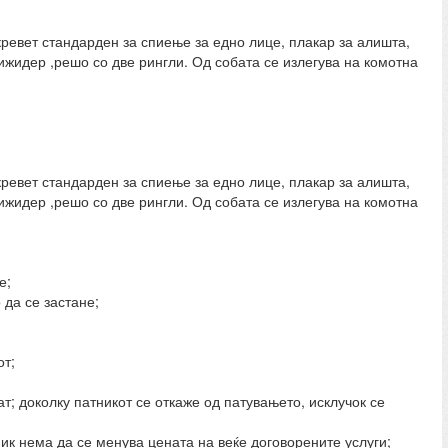
ревет стандарден за спиење за едно лице, плакар за алишта,
рижидер ,решо со две рингли. Од собата се излегува на комотна
ревет стандарден за спиење за едно лице, плакар за алишта,
рижидер ,решо со две рингли. Од собата се излегува на комотна
е;
 да се застане;
от;
т; доколку патникот се откаже од патувањето, исклучок се
к нема да се менува цената на веќе договорените услуги;