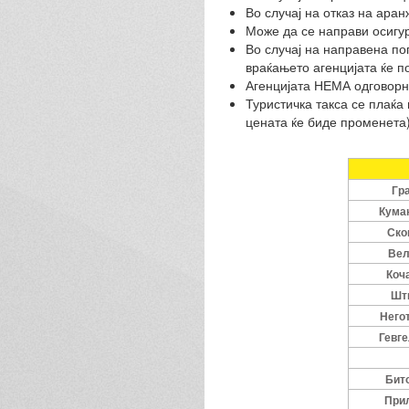
Во случај на отказ на а
Може да се направи осигур
Во случај на направена п
враќањето агенцијата ќе п
Агенцијата НЕМА одговорно
Туристичка такса се плаќа 
цената ќе биде променета)
Гр
Кума
Ско
Вел
Коч
Шт
Него
Гевге
Бит
При