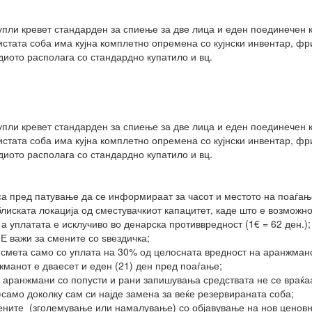
упли кревет стандарден за спиење за две лица и еден поединечен к
 истата соба има кујна комплетно опремена со кујнски инвентар, ф
диото располага со стандардно купатило и вц.
упли кревет стандарден за спиење за две лица и еден поединечен к
 истата соба има кујна комплетно опремена со кујнски инвентар, ф
диото располага со стандардно купатило и вц.
а пред патување да се информираат за часот и местото на поаѓањ
блиската локација од сместувачкиот капацитет, каде што е возможно
а уплатата е исклучиво во денарска противвредност (1€ = 62 ден.);
НЕ важи за смените со ѕвездичка;
 смета само со уплата на 30% од целосната вредност на аранжман
манот е дваесет и еден (21) ден пред поаѓање;
и аранжмани со попусти и рани запишувања средствата не се враќаа
)само доколку сам си најде замена за веќе резервираната соба;
ените (зголемување или намалување) со објавување на нов ценовни