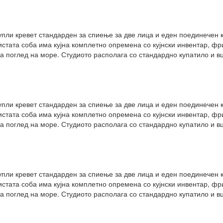
упли кревет стандарден за спиење за две лица и еден поединечен к
 истата соба има кујна комплетно опремена со кујнски инвентар, ф
а поглед на море. Студиото располага со стандардно купатило и вц
упли кревет стандарден за спиење за две лица и еден поединечен к
 истата соба има кујна комплетно опремена со кујнски инвентар, ф
а поглед на море. Студиото располага со стандардно купатило и вц
упли кревет стандарден за спиење за две лица и еден поединечен к
 истата соба има кујна комплетно опремена со кујнски инвентар, ф
а поглед на море. Студиото располага со стандардно купатило и вц