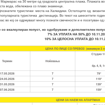
 Мармарас на 30 метри од градската централна плажа. Плажата в
ста вода, обележана со плаво знаменце.
јпознатите туристички места на Халкидики. Остатоците од византи
 популарната туристичка дестинација. Во текот на шеесеттите годи
с во кој се одржуваат многу познати свечености и е посетуван од 
е со вкалкулиран попуст, но одобруваме и дополнителен попус
7% ЗА УПЛАТА НА 50% ДО 10.11.20
10% ЗА ЦЕЛОСНА УПЛАТА ДО 10.11.
ЦЕНА ПО ЛИЦЕ СО ПРЕВОЗ (минимум 2 л
Студио 1/
Термин
Ноќевања
бр. 4, 9, 1
17.05.2026
7
79*
24.05.2026
7
119*
31.05.2026
7
139*
07.06.2026
7
159*
ЦЕНИ ЗА НАЕМ НА АПАРТМАН