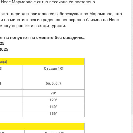
о Неос Мармарас е ситно песочана со постепено
скиот период значително се забележуваат во Марамарас, што
ни на минатиот век изграден во непосредна близина на Неос
многу европски и светски туристи.
т на попустот на смените без ѕвездичка
25
2025
ица)
3
Студио 1/3
4
бр. 5, 6, 7
79*
129*
149*
169*