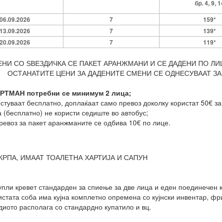
бр. 4, 9, 
06.09.2026
7
159*
13.09.2026
7
139*
20.09.2026
7
119*
НИ СО ЅВЕЗДИЧКА СЕ ПАКЕТ АРАНЖМАНИ И СЕ ДАДЕНИ ПО ЛИЦ
ОСТАНАТИТЕ ЦЕНИ ЗА ДАДЕНИТЕ СМЕНИ СЕ ОДНЕСУВААТ ЗА 
АРТМАН потребни се минимум 2 лица;
естуваат бесплатно, доплаќаат само превоз доколку користат 50€ за
а (бесплатно) не користи седиште во автобус;
ревоз за пакет аранжманите се одбива 10€ по лице.
КРПА, ИМААТ ТОАЛЕТНА ХАРТИЈА И САПУН
упли кревет стандарден за спиење за две лица и еден поединечен к
 истата соба има кујна комплетно опремена со кујнски инвентар, ф
диото располага со стандардно купатило и вц.