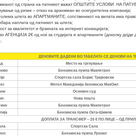
ранжманот од страна на патникот важат ОПШТИТЕ УСЛОВИ НА ПАТ
ување од ризик – отказ на аранжман во осигурителна компанија;
оголема штета во АПАРТМАНИТЕ, сопственикот на вилата има право 
обара наплата од патникот за штета;
ст за квалитетот и брзината на интернет конекцијата;
во АГЕНЦИЈА 2€ од ноќ за студијата и апартманите (доколку дојде д
.
ДЕНОВИТЕ ДАДЕНИ ВО ТАБЕЛАТА СЕ ДЕНОВИ НА Т
ад
Место на тргнување
ново
Бензинска пумпа Макпетрол
пје
Спортска сала Борис Трајковски
ес
Мотел Македонија бензинска МакОил
ани
Основен суд
ип
Нова пошта
тино
Бензинска пумпа Макпетрол
лија
Бензинска пумпа Окта-Шимов
ДОПЛАТА ЗА ТРАНСФЕР – 25 € ПО ЛИЦЕ – ОД ПРИ
ола
Спортска Сала
леп
Бензинска пумпа Лукоил