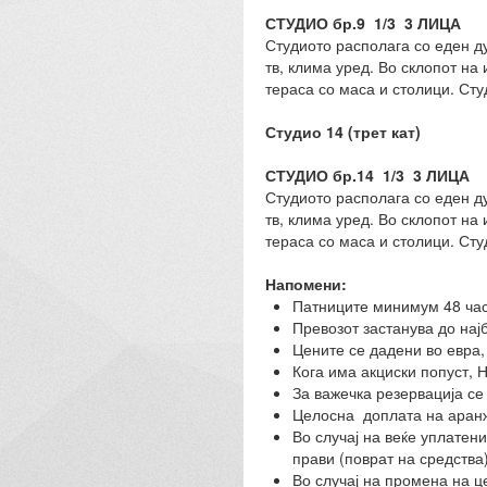
СТУДИО бр.9 1/3 3 ЛИЦА
Студиото располага со еден д
тв, клима уред. Во склопот на
тераса со маса и столици. Сту
Студио 14 (трет кат)
СТУДИО бр.14 1/3 3 ЛИЦА
Студиото располага со еден д
тв, клима уред. Во склопот на
тераса со маса и столици. Сту
Напомени:
Патниците минимум 48 час
Превозот застанува до нај
Цените се дадени во евра, 
Кога има акциски попуст, 
За важечка резервација се
Целосна доплата на аранж
Во случај на веќе уплатен
прави (поврат на средства
Во случај на промена на ц