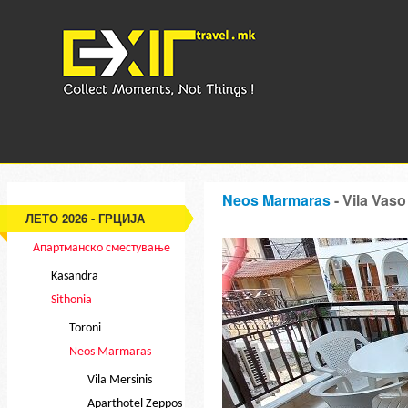
Neos Marmaras
- Vila Vas
ЛЕТО 2026 - ГРЦИЈА
Апартманско сместување
Kasandra
Sithonia
Toroni
Neos Marmaras
Vila Mersinis
Aparthotel Zeppos