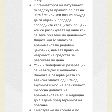
Организаторот на патувањето
го задржува правото по пат на
ultra first или last minute понуда
да ги објави и продаде
слободните капацитети по цени
кои се разликуваат од оние кои
се веќе објавени во ценовникот.
Лицата кои го уплатиле
аранжманот по редовен
ценовник, немаат право на
надомест на средства за
разликата во цена.
Усни и телефонски резервации
се невалидни и неважечки.
Важечка е резервацијата со
авансна уплата од 30% од
вкупниот износ на аранжманот.
Целосна доплата на
аранжманот се врши најдоцна
до 10 дена пред терминот на
поаѓање.
Сместување во собите е по