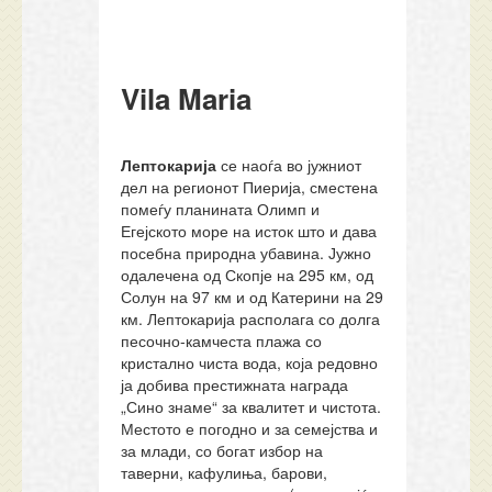
Vila Maria
Лептокарија
се наоѓа во јужниот
дел на регионот Пиерија, сместена
помеѓу планината Олимп и
Егејското море на исток што и дава
посебна природна убавина. Јужно
одалечена од Скопје на 295 км, од
Солун на 97 км и од Катерини на 29
км. Лептокарија располага со долга
песочно-камчеста плажа со
кристално чиста вода, која редовно
ја добива престижната награда
„Сино знаме“ за квалитет и чистота.
Местото е погодно и за семејства и
за млади, со богат избор на
таверни, кафулиња, барови,