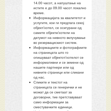
14.00 часот, а напуштање на
истите е до 09.00 часот локално
време.
Информацијата за квалитетот и
услугите, кои ги предлага секој
објект/хотел, се осигурани од
самите објекти/хотели на
датумот на нивното вклучување
во резервацискиот систем.
Информациите и фотографиите
на страницата што го
опишуваат објектот/хотелот се
информативни и се земени од
нашите партнери или од
нивните страници или сликани
од нас.
Сликите и текстот на
страницата се генерички и не
можат да се сметаат за
договорни, тие претставуваат
само информации за
сместувачките единици.