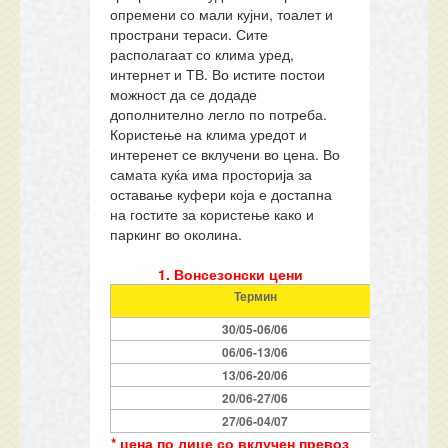
опремени со мали кујни, тоалет и
пространи тераси. Сите
располагаат со клима уред,
интернет и ТВ. Во истите постои
можност да се додаде
дополнително легло по потреба.
Користење на клима уредот и
интеренет се вклучени во цена. Во
самата куќа има просторија за
оставање куфери која е достапна
на гостите за користење како и
паркинг во околина.
1. Вонсезонски
цени
Термин
30/05-06/06
06/06-13/06
13/06-20/06
2
0
/06-2
7
/06
2
7
/06-0
4
/07
* цена по лице со вклучен превоз