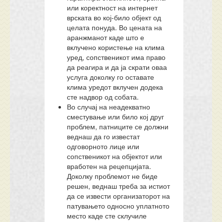
или коректност на интернет
врската во кој-било објект од
целата понуда. Во цената на
аранжманот каде што е
вклучено користење на клима
уред, сопственикот има право
да реагира и да ја скрати оваа
услуга доколку го оставате
клима уредот вклучен додека
сте надвор од собата.
Во случај на неадекватно
сместување или било кој друг
проблем, патниците се должни
веднаш да го известат
одговорното лице или
сопственикот на објектот или
вработен на рецепцијата.
Доколку проблемот не биде
решен, веднаш треба за истиот
да се извести организаторот на
патувањето односно уплатното
место каде сте склучиле