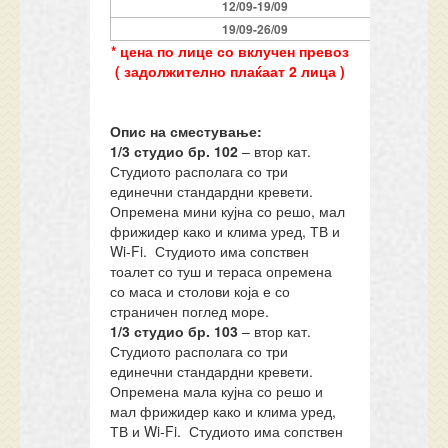
1
2
/09-
19
/09
19/09-26/09
* цена по лице со вклучен превоз
( задолжително плаќаат 2 лица )
Опис на сместување:
1/3 студио бр. 102
– втор кат.
Студиото располага со три
единечни стандардни кревети.
Опремена мини кујна со решо, мал
фрижидер како и клима уред, ТВ и
Wi-Fi. Студиото има сопствен
тоалет со туш и тераса опремена
со маса и столови која е со
страничен поглед море.
1/3 студио бр.
103
– втор кат.
Студиото располага со три
единечни стандардни кревети.
Опремена мала кујна со решо и
мал фрижидер како и клима уред,
ТВ и Wi-Fi. Студиото има сопствен