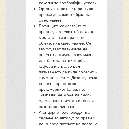
локалните сообраќајни услови.
Организаторот не гарантира
превоз до самиот објект на
сместување.
Патниците самостојно го
пренесуваат својот багаж од
местото на запирање до
објектот на сместување. Се
замолуваат патниците да
понесат оптимална количина
или број на патни торби,
куфери и сл. а со цел
патувањето да биде полесно и
комотно за сите. Доколку нема
доволно простор за
прекумерниот багаж т.а.
„Импала“ не може да сноси
одговорност, истата е на секој
патник поединечно.
Агенцијата, распоредот на
седење во автобус го прави 2
дена пред датумот на поаѓање