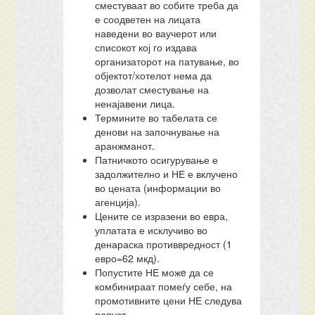
сместуваат во собите треба да
е соодветен на лицата
наведени во ваучерот или
списокот кој го издава
организаторот на патување, во
објектот/хотелот нема да
дозволат сместување на
ненајавени лица.
Термините во табелата се
денови на започнување на
аранжманот.
Патничкото осигурување е
задолжително и НЕ е вклучено
во цената (информации во
агенција).
Цените се изразени во евра,
уплатата е исклучиво во
денараска противвредност (1
евро=62 мкд).
Попустите НЕ можe да се
комбинираат помеѓу себе, на
промотивните цени НЕ следува
попуст.