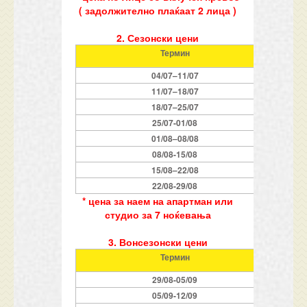
( задолжително плаќаат 2 лица )
2. Сезонски
цени
Термин
04
/0
7
–
11
/0
7
11
/0
7
–
18
/0
7
18
/0
7
–
25
/07
25
/07-
01
/0
8
01
/0
8
–
08
/0
8
0
8
/0
8
-1
5
/0
8
15
/0
8
–
22
/08
22
/08-
29
/08
* цена за наем на апартман или
студио за 7 ноќевања
3. Вонсезонски
цени
Термин
29
/08-0
5
/0
9
0
5
/0
9
-1
2/
0
9