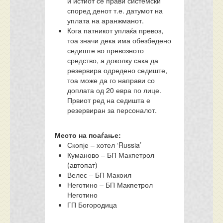
и истиот се прави системски
според денот т.е. датумот на
уплата на аранжманот.
Кога патникот уплаќа превоз,
тоа значи дека има обезбедено
седиште во превозното
средство, а доколку сака да
резервира одредено седиште,
тоа може да го направи со
доплата од 20 евра по лице.
Првиот ред на седишта е
резервиран за персоналот.
Место на поаѓање:
Скопје – хотел ‘Russia’
Куманово – БП Макпетрол
(автопат)
Велес – БП Макоил
Неготино – БП Макпетрол
Неготино
ГП Богородица