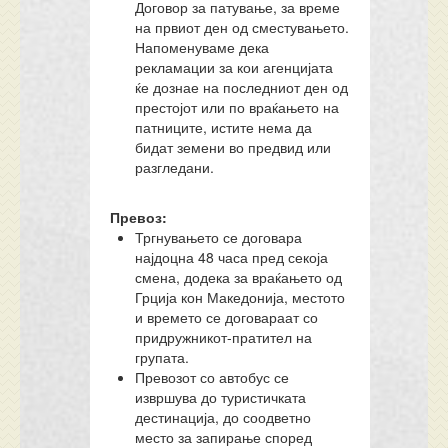
Договор за патување, за време
на првиот ден од сместувањето.
Напоменуваме дека
рекламации за кои агенцијата
ќе дознае на последниот ден од
престојот или по враќањето на
патниците, истите нема да
бидат земени во предвид или
разгледани.
Превоз:
Тргнувањето се договара
најдоцна 48 часа пред секоја
смена, додека за враќањето од
Грција кон Македонија, местото
и времето се договараат со
придружникот-пратител на
групата.
Превозот со автобус се
извршува до туристичката
дестинација, до соодветно
место за запирање според