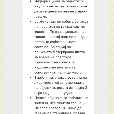
Информациите за објектот ги
ажурираме, но не гарантираме
дека се целосни или не содржат
грешки.
За хигиената во собите во текот
на престојот се грижат самите
клиенти. По завршувањето на
вашиот престој должни сте да ја
оставите собата во чиста
состојба. Во случај на
причинета материјална штета
за време на престојот,
корисникот на собата ја
надоместува штетата на
сопственикот на лице место.
Туристичката такса се плаќа на
лице место кај сопствениците
на објектите, истата изнесува 2
евра на ден по студио.
Цените објавени во табелите се
конечни, без скриени трошоци.
Импала Травел НЕ може да
гарантира стабилност, брзина