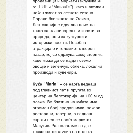
продавници и маркети (вклучувајќи
го „Lidl“ и “Masoutis”), како и активен
ноќен живот во летната сезона.
Поради близината на Олимп,
Лептокарија е идеална почетна
точка за планинарење и излети во
природа, но и за културни и
историски посети. Посебна
атракција е и големиот отворен
пазар, кој се одржува секој вторник,
каде може да се најдат свежо
овошје и зеленчук, облека, локални
производи и сувенири.
Куќа “
Maria
”
– се наоѓа веднаш
под главниот пат и пругата во
центар на Лептокарија, на 160 м од
плажа. Во близина на куќата има
огромен број продавнички, пекари,
ресторани, таверни, а веднаш
спроти неа се наоѓа маркетот
Масутис. Располагаме со две
трокреветни студиа на втор кат