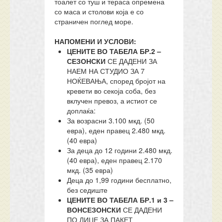
тоалет со туш и тераса опремена
со маса и столови која е со
страничен поглед море.
НАПОМЕНИ И УСЛОВИ:
ЦЕНИТЕ ВО ТАБЕЛА БР.2 –
СЕЗОНСКИ
СЕ ДАДЕНИ ЗА
НАЕМ НА СТУДИО ЗА 7
НОЌЕВАЊА, според бројот на
кревети во секоја соба, без
вклучен превоз, а истиот се
доплаќа:
За возрасни 3.100 мкд. (50
евра), еден правец 2.480 мкд.
(40 евра)
За деца до 12 години 2.480 мкд.
(40 евра), еден правец 2.170
мкд. (35 евра)
Деца до 1,99 години бесплатно,
без седиште
ЦЕНИТЕ ВО ТАБЕЛА БР.1 и 3 –
ВОНСЕЗОНСКИ
СЕ ДАДЕНИ
ПО ЛИЦЕ ЗА ПАКЕТ