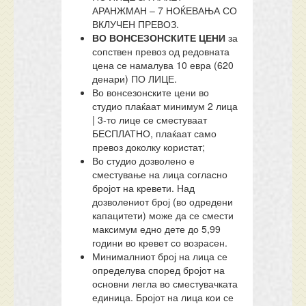
АРАНЖМАН – 7 НОЌЕВАЊА СО
ВКЛУЧЕН ПРЕВОЗ.
ВО ВОНСЕЗОНСКИТЕ ЦЕНИ
за
сопствен превоз од редовната
цена се намалува 10 евра (620
денари) ПО ЛИЦЕ.
Во вонсезонските цени во
студио плаќаат минимум 2 лица
| 3-то лице се сместуваат
БЕСПЛАТНО, плаќаат само
превоз доколку користат;
Во студио дозволено е
сместување на лица согласно
бројот на кревети. Над
дозволениот број (во одредени
капацитети) може да се смести
максимум едно дете до 5,99
години во кревет со возрасен.
Минималниот број на лица се
определува според бројот на
основни легла во сместувачката
единица. Бројот на лица кои се