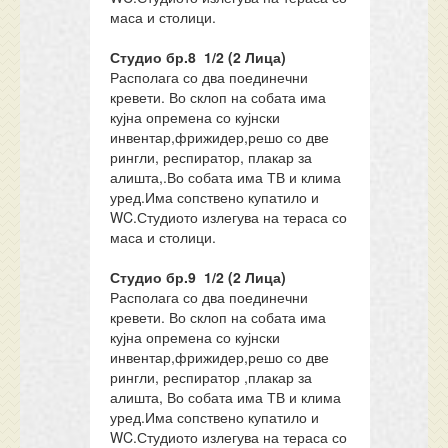
маса и столици.
Студио бр.8 1/2 (2 Лица)
Располага со два поединечни
кревети. Во склоп на собата има
кујна опремена со кујнски
инвентар,фрижидер,решо со две
рингли, респиратор, плакар за
алишта,.Во собата има ТВ и клима
уред.Има сопствено купатило и
WC.Студиото излегува на тераса со
маса и столици.
Студио бр.9 1/2 (2 Лица)
Располага со два поединечни
кревети. Во склоп на собата има
кујна опремена со кујнски
инвентар,фрижидер,решо со две
рингли, респиратор ,плакар за
алишта, Во собата има ТВ и клима
уред.Има сопствено купатило и
WC.Студиото излегува на тераса со