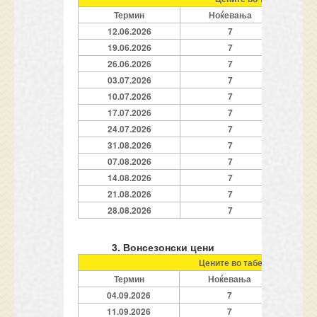
Термин
Ноќевања
1
12.06.2026
7
19.06.2026
7
26.06.2026
7
03.07.2026
7
10.07.2026
7
17.07.2026
7
24.07.2026
7
31.08.2026
7
07.08.2026
7
14.08.2026
7
21.08.2026
7
28.08.2026
7
3. Вонсезонски цени
Цените во табелата се одне
Термин
Ноќевања
1
04.09.2026
7
11.09.2026
7