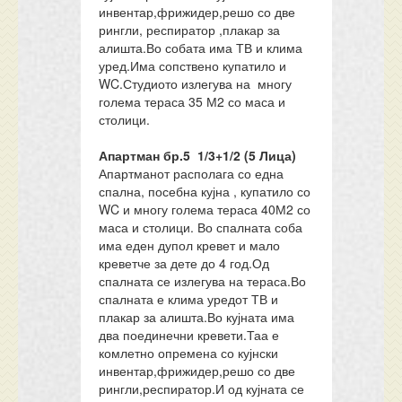
инвентар,фрижидер,решо со две
рингли, респиратор ,плакар за
алишта.Во собата има ТВ и клима
уред.Има сопствено купатило и
WC.Студиото излегува на многу
голема тераса 35 М2 со маса и
столици.
Апартман бр.5 1/3+1/2 (5 Лица)
Апартманот располага со една
спална, посебна кујна , купатило со
WC и многу голема тераса 40М2 со
маса и столици. Во спалната соба
има еден дупол кревет и мало
креветче за дете до 4 год.Од
спалната се излегува на тераса.Во
спалната е клима уредот ТВ и
плакар за алишта.Во кујната има
два поединечни кревети.Таа е
комлетно опремена со кујнски
инвентар,фрижидер,решо со две
рингли,респиратор.И од кујната се