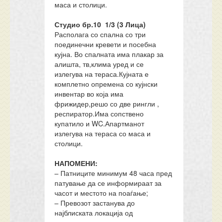
маса и столици.
Студио бр.10 1/3 (3 Лица)
Располага со спална со три
поединечни кревети и посебна
кујна. Во спалната има плакар за
алишта, тв,клима уред и се
излегува на тераса.Кујната е
комплетно опремена со кујнски
инвентар во која има
фрижидер,решо со две рингли ,
респиратор.Има сопствено
купатило и WC.Апартманот
излегува на тераса со маса и
столици.
НАПОМЕНИ:
– Патниците минимум 48 часа пред
патување да се информираат за
часот и местото на поаѓање;
– Превозот застанува до
најблиската локација од