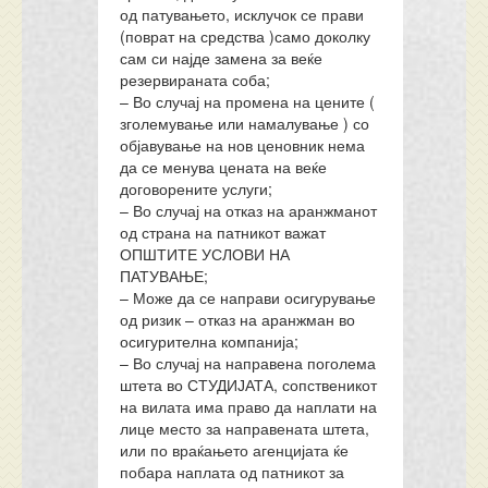
од патувањето, исклучок се прави
(поврат на средства )само доколку
сам си најде замена за веќе
резервираната соба;
– Во случај на промена на цените (
зголемување или намалување ) со
објавување на нов ценовник нема
да се менува цената на веќе
договорените услуги;
– Во случај на отказ на аранжманот
од страна на патникот важат
ОПШТИТЕ УСЛОВИ НА
ПАТУВАЊЕ;
– Може да се направи осигурување
од ризик – отказ на аранжман во
осигурителна компанија;
– Во случај на направена поголема
штета во СТУДИЈАТА, сопственикот
на вилата има право да наплати на
лице место за направената штета,
или по враќањето агенцијата ќе
побара наплата од патникот за