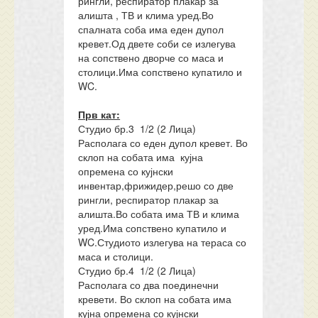
рингли, респиратор плакар за
алишта , ТВ и клима уред.Во
спалната соба има еден дупол
кревет.Од двете соби се излегува
на сопствено дворче со маса и
столици.Има сопствено купатило и
WC.
Прв кат:
Студио бр.3 1/2 (2 Лица)
Располага со еден дупол кревет. Во
склоп на собата има кујна
опремена со кујнски
инвентар,фрижидер,решо со две
рингли, респиратор плакар за
алишта.Во собата има ТВ и клима
уред.Има сопствено купатило и
WC.Студиото излегува на тераса со
маса и столици.
Студио бр.4 1/2 (2 Лица)
Располага со два поединечни
кревети. Во склоп на собата има
кујна опремена со кујнски