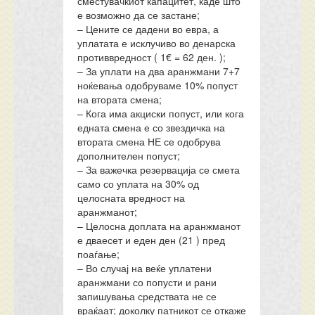
сместувачкиот капацитет, каде што
е возможно да се застане;
– Цените се дадени во евра, а
уплатата е исклучиво во денарска
противвредност ( 1€ = 62 ден. );
– За уплати на два аранжмани 7+7
ноќевања одобруваме 10% попуст
на втората смена;
– Кога има акциски попуст, или кога
едната смена е со звездичка на
втората смена НЕ се одобрува
дополнителен попуст;
– За важечка резервација се смета
само со уплата на 30% од
целосната вредност на
аранжманот;
– Целосна доплата на аранжманот
е дваесет и еден ден (21 ) пред
поаѓање;
– Во случај на веќе уплатени
аранжмани со попусти и рани
запишувања средствата не се
враќаат; доколку патникот се откаже