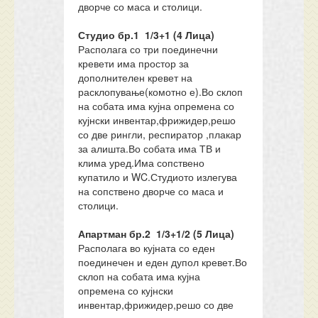
дворче со маса и столици.
Студио бр.1 1/3+1 (4 Лица)
Располага со три поединечни
кревети има простор за
дополнителен кревет на
расклопување(комотно е).Во склоп
на собата има кујна опремена со
кујнски инвентар,фрижидер,решо
со две рингли, респиратор ,плакар
за алишта.Во собата има ТВ и
клима уред.Има сопствено
купатило и WC.Студиото излегува
на сопствено дворче со маса и
столици.
Апартман бр.2 1/3+1/2 (5 Лица)
Располага во кујната со еден
поединечен и еден дупол кревет.Во
склоп на собата има кујна
опремена со кујнски
инвентар,фрижидер,решо со две