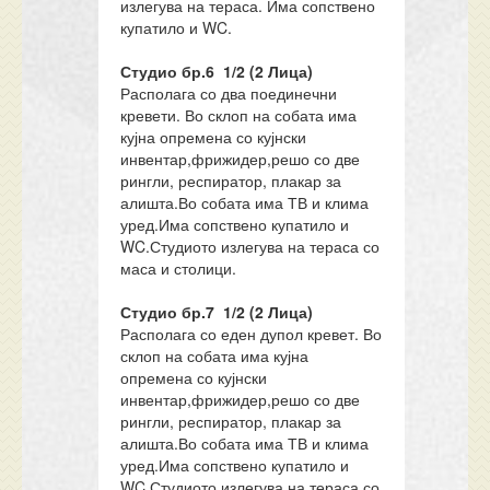
излегува на тераса. Има сопствено
купатило и WC.
Студио бр.6 1/2 (2 Лица)
Располага со два поединечни
кревети. Во склоп на собата има
кујна опремена со кујнски
инвентар,фрижидер,решо со две
рингли, респиратор, плакар за
алишта.Во собата има ТВ и клима
уред.Има сопствено купатило и
WC.Студиото излегува на тераса со
маса и столици.
Студио бр.7 1/2 (2 Лица)
Располага со еден дупол кревет. Во
склоп на собата има кујна
опремена со кујнски
инвентар,фрижидер,решо со две
рингли, респиратор, плакар за
алишта.Во собата има ТВ и клима
уред.Има сопствено купатило и
WC.Студиото излегува на тераса со