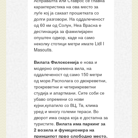
Асправалта или Ставрос се главна
карактеристика на ова место за
луѓе кој ја сакаат прошетката со
долги разговори. На оддалеченост
од 60 км од Солун, Неа Врасна е
дестинација за фамилијарен
опуштен одмор, каде на само
неколку стотици метри имате Lidl I
Masoutis.
Вилата Филоксенија
е нова и
модерно опремена вила, на
оддалеченост од само 150 метри
од море.Располага со двокреветни,
трокреветни и четирикреветни
студија и апартмани. Сите соби се
убаво опремени со нови
кујни,купатило со ВЦ, Тв, клима
уред и многу големи тераси. Во
дворот има скара која е достапна за
туристите.
Вилата има паркинг за
2 возила и функционира на
принципот прво слободно место.