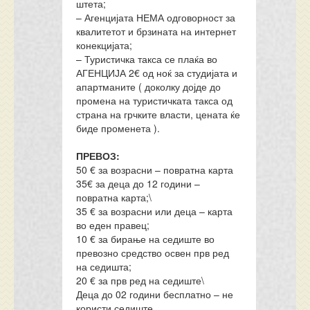
штета;
– Агенцијата НЕМА одговорност за
квалитетот и брзината на интернет
конекцијата;
– Туристичка такса се плаќа во
АГЕНЦИЈА 2€ од ноќ за студијата и
апартманите ( доколку дојде до
промена на туристичката такса од
страна на грчките власти, цената ќе
биде променета ).
ПРЕВОЗ:
50 € за возрасни – повратна карта
35€ за деца до 12 години –
повратна карта;\
35 € за возрасни или деца – карта
во еден правец;
10 € за бирање на седиште во
превозно средство освен прв ред
на седишта;
20 € за прв ред на седиште\
Деца до 02 години бесплатно – не
користи седиште