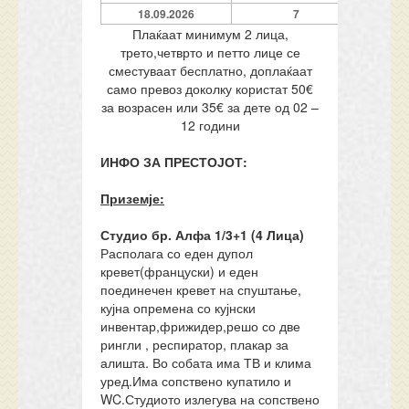
18.09.2026
7
Плаќаат минимум 2 лица,
трето,четврто и петто лице се
сместуваат бесплатно, доплаќаат
само превоз доколку користат 50€
за возрасен или 35€ за дете од 02 –
12 години
ИНФО ЗА ПРЕСТОЈОТ:
Приземје:
Студио бр. Алфа 1/3+1 (4 Лица)
Располага со еден дупол
кревет(француски) и еден
поединечен кревет на спуштање,
кујна опремена со кујнски
инвентар,фрижидер,решо со две
рингли , респиратор, плакар за
алишта. Во собата има ТВ и клима
уред.Има сопствено купатило и
WC.Студиото излегува на сопствено