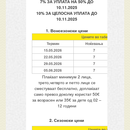
7% ЗА УПЛАТА НА 50% ДО
10.11.2025
10% ЗА ЦЕЛОСНА УПЛАТА ДО
10.11.2025
1. Вонсезонски цени
Цените во табелата се одне
Термин
Ноќевања
1
15.05.2026
7
22.05.2026
7
29.05.2026
7
05.06.2026
7
Плаќаат минимум 2 лица,
трето,четврто и петто лице се
сместуваат бесплатно, доплаќаат
само превоз доколку користат 50€
за возрасен или 35€ за дете од 02 –
12 години
2. Сезонски цени
Цените во табелата се 