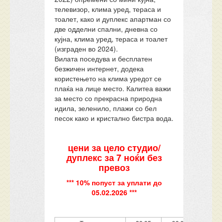
телевизор, клима уред, тераса и
тоалет, како и дуплекс апартман со
две одделни спални, дневна со
кујна, клима уред, тераса и тоалет
(изграден во 2024).
Вилата поседува и бесплатен
безжичен интернет, додека
користењето на клима уредот се
плаќа на лице место. Калитеа важи
за место со прекрасна природна
идила, зеленило, плажи со бел
песок како и кристално бистра вода.
цени за цело студио/
дуплекс за 7 ноќи без
превоз
*** 10% попуст за уплати до
05.02.2026 ***