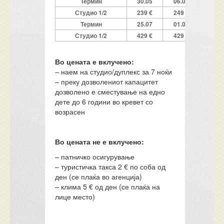
Термин
30.05
06.06
13.0
Студио 1/2
239 €
249 €
269 
Термин
25.07
01.08
08.0
Студио 1/2
429 €
429 €
429 
Во цената е вклучено:
– наем на студио/дуплекс за 7 ноќи
– преку дозволениот капацитет
дозволено е сместување на едно
дете до 6 години во кревет со
возрасен
Во цената не е вклучено:
– патничко осигурување
– туристичка такса 2 € по соба од
ден (се плаќа во агенција)
– клима 5 € од ден (се плаќа на
лице место)