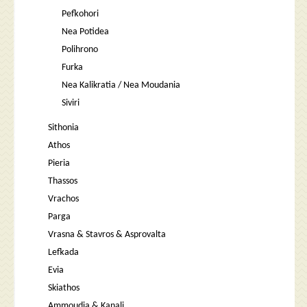
Pefkohori
Nea Potidea
Polihrono
Furka
Nea Kalikratia / Nea Moudania
Siviri
Sithonia
Athos
Pieria
Thassos
Vrachos
Parga
Vrasna & Stavros & Asprovalta
Lefkada
Evia
Skiathos
Ammoudia & Kanali