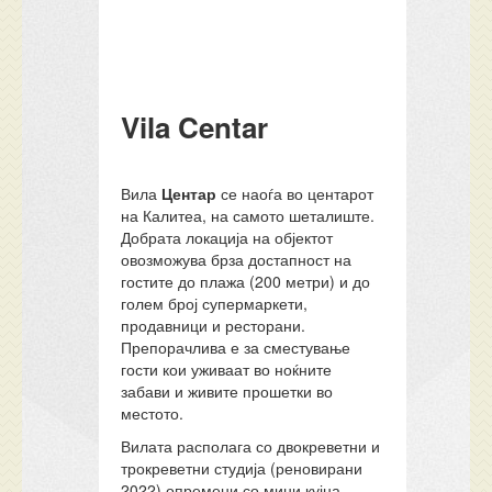
Vila Centar
Вила
Центар
се наоѓа во центарот
на Калитеа, на самото шеталиште.
Добрата локација на објектот
овозможува брза достапност на
гостите до плажа (200 метри) и до
голем број супермаркети,
продавници и ресторани.
Препорачлива е за сместување
гости кои уживаат во ноќните
забави и живите прошетки во
местото.
Вилата располага со двокреветни и
трокреветни студија (реновирани
2022) опремени со мини кујна,