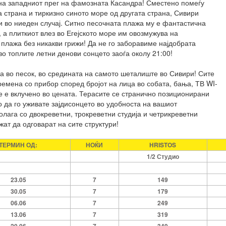
 на западниот прег на фамозната Касандра! Сместено помеѓу
 страна и тиркизно синото море од другата страна, Сивири
 во ниеден случај. Ситно песочната плажа му е фантастична
а плиткиот влез во Егејското море им овозмужува на
 плажа без никакви грижи! Да не го заборавиме најдобрата
во топлите летни денови сонцето заоѓа околу 21:00!
га во песок, во средината на самото шеталиште во Сивири! Сите
ремена со прибор според бројот на лица во собата, бања, ТВ WI-
е е вклучено во цената. Терасите се странично позиционирани
 да го уживате зајдисонцето во удобноста на вашиот
лага со двокреветни, трокреветни студија и четрикреветни
ат да одговарат на сите структури!
ТЕРМИН ОД:
НОЌИ
HRISTOS
1/2 Студио
23.05
7
149
30.05
7
179
06.06
7
249
13.06
7
319