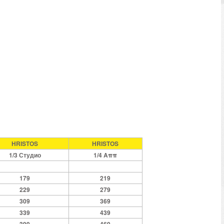
HRISTOS
HRISTOS
1/3 Студио
1/4 Αππ
179
219
229
279
309
369
339
439