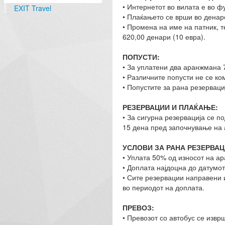
• Интернетот во вилата е во фу
EXIT Travel
• Плаќањето се врши во денарс
• Промена на име на патник, 
620,00 денари (10 евра).
ПОПУСТИ:
• За уплатени два аранжмана 
• Различните попусти не се ко
• Попустите за рана резерваци
РЕЗЕРВАЦИИ И ПЛАЌАЊЕ:
• За сигурна резервација се 
15 дена пред започнување на
УСЛОВИ ЗА РАНА РЕЗЕРВАЦ
• Уплата 50% од износот на а
• Доплата најдоцна до датумот
• Сите резервации направени 
во периодот на доплата.
ПРЕВОЗ:
• Превозот со автобус се извр