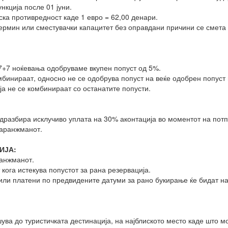
нкција после 01 јуни.
ка противредност каде 1 евро = 62,00 денари.
термин или сместувачки капацитет без оправдани причини се смета
7+7 ноќевања одобруваме вкупен попуст од 5%.
мбинираат, односно не се одобрува попуст на веќе одобрен попуст 
ја не се комбинираат со останатите попусти.
подразбира исклучиво уплата на 30% аконтација во моментот на по
 аранжманот.
ИЈА:
ранжманот.
 кога истекува попустот за рана резервација.
или платени по предвидените датуми за рано букирање ќе бидат н
шува до туристичката дестинација, на најблиското место каде што м