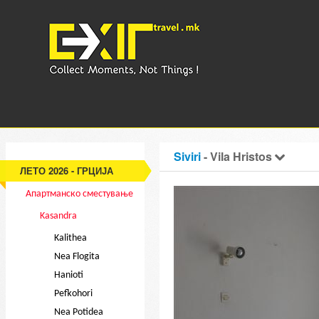
Siviri
- Vila Hristos
ЛЕТО 2026 - ГРЦИЈА
Апартманско сместување
Kasandra
Kalithea
Nea Flogita
Hanioti
Pefkohori
Nea Potidea