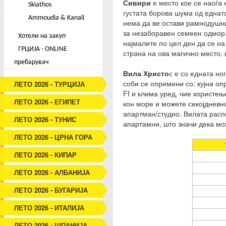
Сивири
е место кое се наоѓа
Skiathos
густата борова шума од едната
Ammoudia & Kanali
нема да ве остави рамнодушни
за незаборавен семеен одмор, 
Хотели на закуп
најмалите по цел ден да се на
ГРЦИЈА - ONLINE
страна на ова магично место, 
пребарувач
Вила Христо
с е со едната но
соби се опремени со: кујна оп
ЛЕТО 2026 - ТУРЦИЈА
FI и клима уред, чие користењ
ЛЕТО 2026 - ЕГИПЕТ
кон море и можете секојдневно
апартман/студио. Вилата распо
ЛЕТО 2026 - ТУНИС
апартамни, што значи дека мож
ЛЕТО 2026 - ЦРНА ГОРА
ЛЕТО 2026 - КИПАР
ЛЕТО 2026 - АЛБАНИЈА
ЛЕТО 2026 - БУГАРИЈА
ЛЕТО 2026 - ИТАЛИЈА
ЛЕТО 2026 - ШПАНИЈА