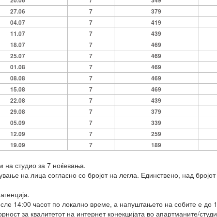
20.06
7
349
27.06
7
379
04.07
7
419
11.07
7
439
18.07
7
469
25.07
7
469
01.08
7
469
08.08
7
469
15.08
7
469
22.08
7
439
29.08
7
379
05.09
7
339
12.09
7
259
19.09
7
189
м на студио за 7 ноќевања.
ување на лица согласно со бројот на легла. Единствено, над бројот
 агенција.
сле 14:00 часот по локално време, а напуштањето на собите е до 1
орност за квалитетот на интернет конекцијата во апартманите/студи