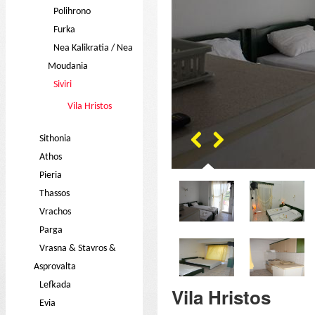
Polihrono
Furka
Nea Kalikratia / Nea
Moudania
Siviri
Vila Hristos
Sithonia
Athos
Pieria
Thassos
Vrachos
Parga
Vrasna & Stavros &
Asprovalta
Lefkada
Vila Hristos
Evia