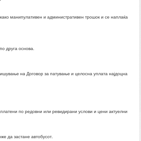
 како манипулативен и административен трошок и се наплаќа
по друга основа.
тпишување на Договор за патување и целосна уплата најдоцна
аплатени по редовни или ревидирани услови и цени актуелни
оже да застане автобусот.