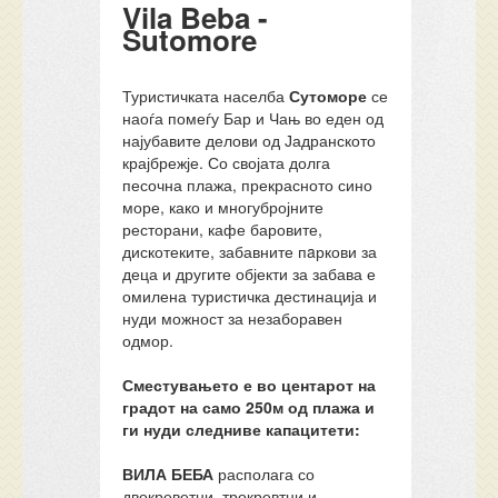
Vila Beba -
Sutomore
Туристичката населба
Сутоморе
се
наоѓа помеѓу Бар и Чањ во еден од
најубавите делови од Јадранското
крајбрежје. Со својата долга
песочна плажа, прекрасното сино
море, како и многубројните
ресторани, кафе баровите,
дискотеките, забавните пaркови за
деца и другите објекти за забава е
омилена туристичка дестинација и
нуди можност за незаборавен
одмор.
Сместувањето е во центарот на
градот на само 250м од плажа и
ги нуди следниве капацитети:
ВИЛА БЕБА
располага со
двокреветни, трокревтни и