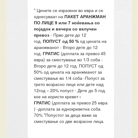
* Цените се изразени во евра и се
однесуваат на
ПАКЕТ АРАНЖМАН
ПО ЛИЦЕ
9
или 7 ноќевања со
појадок и вечера
со вклучен
превоз
- Прво дете до 12
год.
ПОПУСТ од 50 %
од цената на
аранжманот - Второ дете до 12
год.
ГРАТИС
(доплата за превоз 45
евра) за сместување во 1/3 соба -
Второ дете до 12 год. ПОПУСТ од
50% од цената на аранжманот за
сместување во 1/4 соба -Попуст за
трето возрасно лице или дете над
12год – 20% попуст - Дете до 5 год.
кое не користи кревет
-
ГРАТИС
(доплата за превоз 25 евра
) -доплата за еднокреветна соба
70% *Попустот за деца важи за
сместување со две возрасни лица.