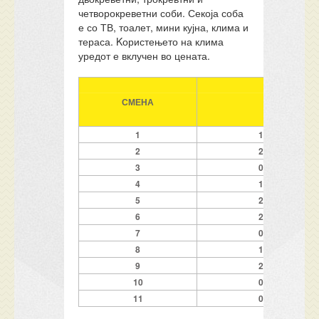
четворокреветни соби. Секоја соба
е со ТВ, тоалет, мини кујна, клима и
тераса. Kористењето на клима
уредот е вклучен во цената.
СМЕНА
ПЕРИОД
1
14.06-23.06
2
23.06-02.07
3
02.07-11.07
4
11.07-20.07
5
20.07-29.07
6
29.07-07.08
7
07.08-16.08
8
16.08-25.08
9
25.08-01.09
10
01.09-08.09
11
08.09-15.09