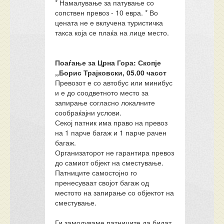
* Намалување за патување со
сопствен превоз - 10 евра. * Во
цената не е вклучена туристичка
такса која се плаќа на лице место.
Поаѓање за Црна Гора: Скопје
,,Борис Трајковски, 05.00 часот
Превозот е со автобус или минибус
и е до соодветното место за
запирање согласно локалните
сообраќајни услови.
Секој патник има право на превоз
на 1 парче багаж и 1 парче рачен
багаж.
Организаторот не гарантира превоз
до самиот објект на сместување.
Патниците самостојно го
пренесуваат својот багаж од
местото на запирање со објектот на
сместување.
Ги замолуваме патниците да бидат