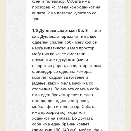
фен и телевизор. Собата има
прозорец кој гледа кон ходникот на
вилата. Има потесно купатило со
туш.
1/5 Дуплекс апартман
бр.
9
– втор
кат. Дуплекс апартманот има две
одделни спални соби меѓу кои се
наоѓа купатилото и мал простор
меѓу нив во кој се сместени
елементите од кујната (мини
шпорет со рерна, аспиратор, голем
фрижидер со одделна комора,
комплет садови за готвење и
јадење, како и мала масичка со
столчиња). Во едната спална соба
има еден брачен кревет и еден
стандарден единечен кревет,
мебел, фен и телевизор. Собата
има прозорец кој гледа кон
ходникот на вилата. Во другата
соба има еден брачен кревет
(димензии 190-140 см), мебел, фен