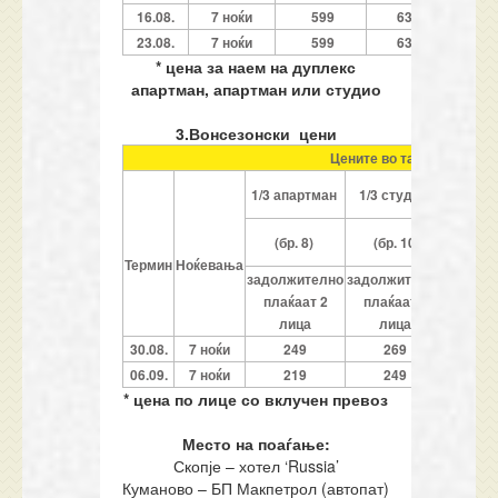
16.08.
7 ноќи
599
639
7
23.08.
7 ноќи
599
639
7
* цена за наем на дуплекс
апартман, апартман или студио
3.Вонсезонски цени
Цените во табелата се о
1/3
1/3 апартман
1/3 студио
апар
(бр. 12
(бр. 8)
(бр. 10)
1
Термин
Ноќевања
задолжително
задолжително
задолж
плаќаат 2
плаќаат 2
плаќ
лица
лица
ли
30.08.
7 ноќи
249
269
2
06.09.
7 ноќи
219
249
1
* цена по лице со вклучен превоз
Место на поаѓање:
Скопје – хотел ‘Russia’
Куманово – БП Макпетрол (автопат)