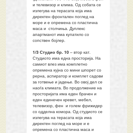
и телевизор и клима. Од собата се
излегува на терасата која има
директен фронтален поглед на
море и е опремена со пластична
маса и столчиња. Дуплекс
апартманот има купатило со
сопствен бојлер.
1/3 Студио
бр.
10
– втор кат.
Студиото има една просторија. На
самиот влез има комплетно
опремена кујна со мини шпорет со
рерна, аспиратор и комплет садови
за готвење и јадење. Во овој дел се
наоѓа климата. Во продолжение на
просторијата има еден брачен и
еден единечен кревет, мебел,
телевизор, фен и голем фрижидер
со одделна комора. Од студиото се
излегува на терасата која има
директен поглед на море и е
опремена со пластична маса и