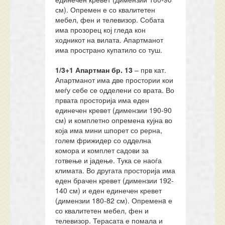
см). Опремен е со квалитетен
мебел, фен и телевизор. Собата
има прозорец кој гледа кон
ходникот на вилата. Апартманот
има пространо купатило со туш.
1/3+1
Апартман бр.
13
– прв кат.
Апартманот има две простории кои
меѓу себе се одделени со врата. Во
првата просторија има еден
единечен кревет (димензии 190-90
см) и комплетно опремена кујна во
која има мини шпорет со рерна,
голем фрижидер со одделна
комора и комплет садови за
готвење и јадење. Тука се наоѓа
климата. Во другата просторија има
еден брачен кревет (димензии 192-
140 см) и еден единечен кревет
(димензии 180-82 см). Опременa е
со квалитетен мебел, фен и
телевизор. Терасата е помала и