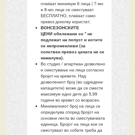
плаќаат минимум 6 лица | 7-мо
и 8-мо лице се сместуваат
БЕСПЛАТНО, плаќаат само
превоз доколку користат;
ВОНСЕЗОНСКИТЕ
ЦЕНИ
обележани со * не
подлежат на попуст
и истите
се непроменливи (за
сопствен превоз цената не се
намалува).
Во студио / апартман дозволено
е сместување на лица согласно
бројот на кревети. Над
дозволениот број (во одредени
капацитети) може да се смести
максимум едно дете до 5,99
години во кревет со возрасен.
Минималниот број на лица се
определува според бројот на
основни легла во сместувачката
единица. Бројот на лица кои се
сместуваат во собите треба да