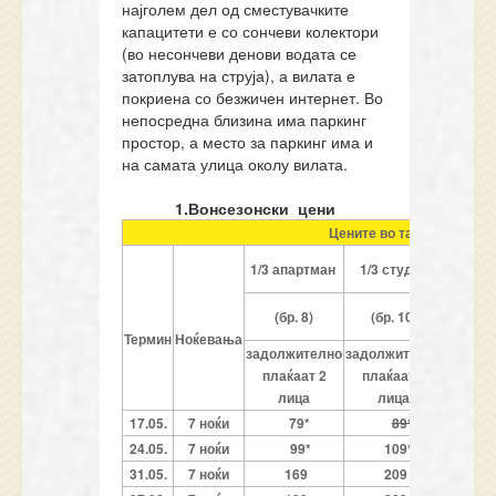
најголем дел од сместувачките
капацитети е со сончеви колектори
(во несончеви денови водата се
затоплува на струја), а вилата е
покриена со безжичен интернет. Во
непосредна близина има паркинг
простор, а место за паркинг има и
на самата улица околу вилата.
1.Вонсезонски цени
Цените во табелата се о
1/3
1/3 апартман
1/3 студио
апар
(бр. 12
(бр. 8)
(бр. 10)
и 
Термин
Ноќевања
задолжително
задолжително
задолж
плаќаат 2
плаќаат 2
плаќ
лица
лица
ли
17.05.
7 ноќи
79*
89*
7
24.05.
7 ноќи
99*
109*
8
31.05.
7 ноќи
169
209
1