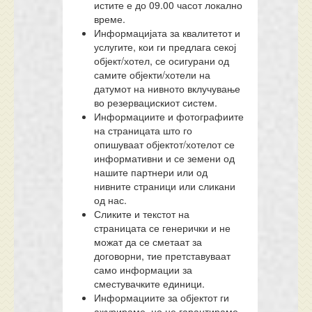
истите е до 09.00 часот локално
време.
Информацијата за квалитетот и
услугите, кои ги предлага секој
објект/хотел, се осигурани од
самите објекти/хотели на
датумот на нивното вклучување
во резервацискиот систем.
Информациите и фотографиите
на страницата што го
опишуваат објектот/хотелот се
информативни и се земени од
нашите партнери или од
нивните страници или сликани
од нас.
Сликите и текстот на
страницата се генерички и не
можат да се сметаат за
договорни, тие претставуваат
само информации за
сместувачките единици.
Информациите за објектот ги
ажурираме, но не гарантираме