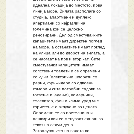
идеална локација во местото, прва
линија море. Вилата располага со
студија, апартмани и дуплекс
апартмани со најразлична
големина кои се целосно
реновирани. Дел од сместувачките
капацитети имаат директен поглед
на море, а останатите имаат поглед
на улица или во дворот на вилата, а
се наоѓаат на прв и втор кат. Сите
сместувачки капацитети имаат
сопствени тоалети и се опремени
со кујни (електрични шпорети со
рерни, фрижидери со одвоени
комори и сите потребни садови за
готвење и јадење), комарници,
телевизор, фен и клима уред чие
користење е вклучено во цената.
Опремени се со постелнина и
пешкири кои се менуваат еднаш во
текот на седум дена.
Затоплувањето на водата во