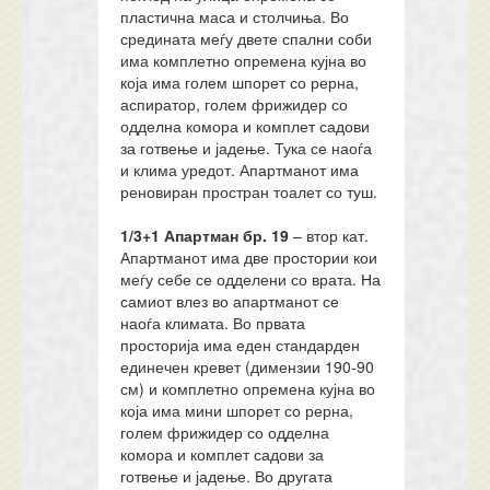
пластична маса и столчиња. Во
средината меѓу двете спални соби
има комплетно опремена кујна во
која има голем шпорет со рерна,
аспиратор, голем фрижидер со
одделна комора и комплет садови
за готвење и јадење. Тука се наоѓа
и клима уредот. Апартманот има
реновиран простран тоалет со туш.
1/3+1 Апартман
бр.
19
– втор кат.
Апартманот има две простории кои
меѓу себе се одделени со врата. На
самиот влез во апартманот се
наоѓа климата. Во првата
просторија има еден стандарден
единечен кревет (димензии 190-90
см) и комплетно опремена кујна во
која има мини шпорет со рерна,
голем фрижидер со одделна
комора и комплет садови за
готвење и јадење. Во другата