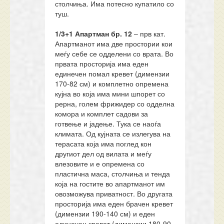
столчиња. Има потесно купатило со
туш.
1/3+1 Апартман
бр.
12
– прв кат.
Апартманот има две простории кои
меѓу себе се одделени со врата. Во
првата просторија има еден
единечен помал кревет (димензии
170-82 см) и комплетно опремена
кујна во која има мини шпорет со
рерна, голем фрижидер со одделна
комора и комплет садови за
готвење и јадење. Тука се наоѓа
климата. Од кујната се излегува на
терасата која има поглед кон
другиот дел од вилата и меѓу
влезовите и е опремена со
пластична маса, столчиња и тенда
која на гостите во апартманот им
овозможува приватност. Во другата
просторија има еден брачен кревет
(димензии 190-140 см) и еден
единечен кревет (димензии 180-90