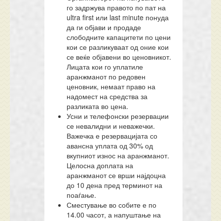
го задржува правото по пат на
ultra first или last minute понуда
да ги објави и продаде
слободните капацитети по цени
кои се разликуваат од оние кои
се веќе објавени во ценовникот.
Лицата кои го уплатиле
аранжманот по редовен
ценовник, немаат право на
надомест на средства за
разликата во цена.
Усни и телефонски резервации
се невалидни и неважечки.
Важечка е резервацијата со
авансна уплата од 30% од
вкупниот износ на аранжманот.
Целосна доплата на
аранжманот се врши најдоцна
до 10 дена пред терминот на
поаѓање.
Сместување во собите е по
14.00 часот, а напуштање на