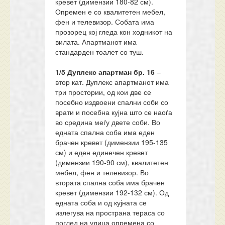
кревет (димензии 180-82 см).
Опремен е со квалитетен мебел,
фен и телевизор. Собата има
прозорец кој гледа кон ходникот на
вилата. Апартманот има
стандарден тоалет со туш.
1/5 Дуплекс апартман
бр
.
16
–
втор кат. Дуплекс апартманот има
три простории, од кои две се
посебно издвоени спални соби со
врати и посебна кујна што се наоѓа
во средина меѓу двете соби. Во
едната спална соба има еден
брачен кревет (димензии 195-135
см) и еден единечен кревет
(димензии 190-90 см), квалитетен
мебел, фен и телевизор. Во
втората спална соба има брачен
кревет (димензии 192-132 см). Од
едната соба и од кујната се
излегува на пространа тераса со
поглед на улица опремена со