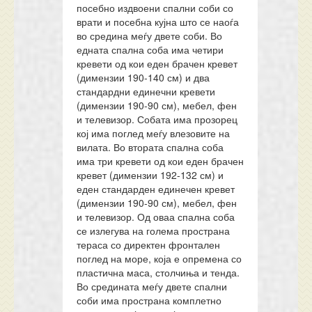
посебно издвоени спални соби со
врати и посебна кујна што се наоѓа
во средина меѓу двете соби. Во
едната спална соба има четири
кревети од кои еден брачен кревет
(димензии 190-140 см) и два
стандардни единечни кревети
(димензии 190-90 см), мебел, фен
и телевизор. Собата има прозорец
кој има поглед меѓу влезовите на
вилата. Во втората спална соба
има три кревети од кои еден брачен
кревет (димензии 192-132 см) и
еден стандарден единечен кревет
(димензии 190-90 см), мебел, фен
и телевизор. Од оваа спална соба
се излегува на голема пространа
тераса со директен фронтален
поглед на море, која е опремена со
пластична маса, столчиња и тенда.
Во средината меѓу двете спални
соби има пространа комплетно