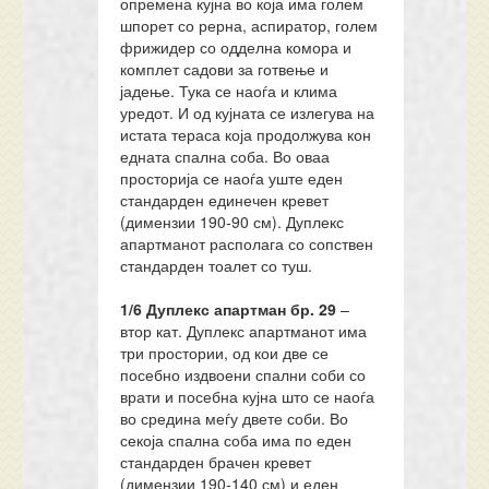
опремена кујна во која има голем
шпорет со рерна, аспиратор, голем
фрижидер со одделна комора и
комплет садови за готвење и
јадење. Тука се наоѓа и клима
уредот. И од кујната се излегува на
истата тераса која продолжува кон
едната спална соба. Во оваа
просторија се наоѓа уште еден
стандарден единечен кревет
(димензии 190-90 см). Дуплекс
апартманот располага со сопствен
стандарден тоалет со туш.
1/6 Дуплекс апартман
бр.
29
–
втор кат. Дуплекс апартманот има
три простории, од кои две се
посебно издвоени спални соби со
врати и посебна кујна што се наоѓа
во средина меѓу двете соби. Во
секоја спална соба има по еден
стандарден брачен кревет
(димензии 190-140 см) и еден