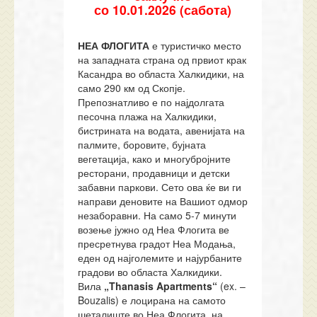
со
10
.01.202
6
(сабота)
НЕА ФЛОГИТА
е туристичко место
на западната страна од првиот крак
Касандра во областа Халкидики, на
само 290 км од Скопје.
Препознатливо е по најдолгата
песочна плажа на Халкидики,
бистрината на водата, авенијата на
палмите, боровите, бујната
вегетација, како и многубројните
ресторани, продавници и детски
забавни паркови. Сето ова ќе ви ги
направи деновите на Вашиот одмор
незаборавни. На само 5-7 минути
возење јужно од Неа Флогита ве
пресретнува градот Неа Модања,
еден од најголемите и најурбаните
градови во областа Халкидики.
Вила
„Thanasis Apartments“
(ex. –
Bouzalis) е лоцирана на самото
шеталиште во Неа Флогита, на