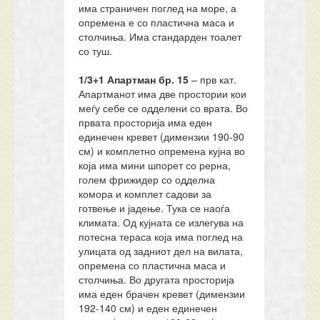
има страничен поглед на море, а
опремена е со пластична маса и
столчиња. Има стандарден тоалет
со туш.
1/3+1
Апартман бр.
15
– прв кат.
Апартманот има две простории кои
меѓу себе се одделени со врата. Во
првата просторија има еден
единечен кревет (димензии 190-90
см) и комплетно опремена кујна во
која има мини шпорет со рерна,
голем фрижидер со одделна
комора и комплет садови за
готвење и јадење. Тука се наоѓа
климата. Од кујната се излегува на
потесна тераса која има поглед на
улицата од задниот дел на вилата,
опремена со пластична маса и
столчиња. Во другата просторија
има еден брачен кревет (димензии
192-140 см) и еден единечен