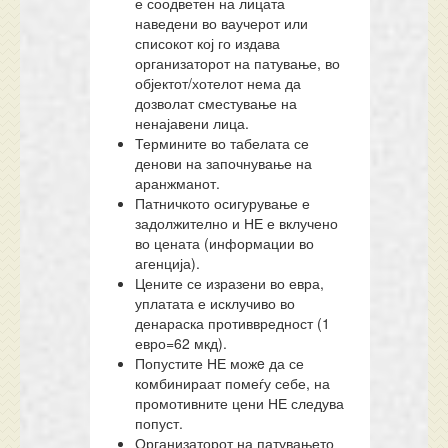
е соодветен на лицата
наведени во ваучерот или
списокот кој го издава
организаторот на патување, во
објектот/хотелот нема да
дозволат сместување на
ненајавени лица.
Термините во табелата се
денови на започнување на
аранжманот.
Патничкото осигурување е
задолжително и НЕ е вклучено
во цената (информации во
агенција).
Цените се изразени во евра,
уплатата е исклучиво во
денараска противвредност (1
евро=62 мкд).
Попустите НЕ можe да се
комбинираат помеѓу себе, на
промотивните цени НЕ следува
попуст.
Организаторот на патувањето