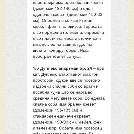
просторија има еден брачен кревет
(димензии 192-140 см) и еден
единечен кревет (димензии 180-82
см). Опремен е со квалитетен
мебел, фен и телевизор. Терасата
е со нормална големина, опремена
е со пластична маса и столчиња и
има поглед на задниот дел на
вилата, кон друг објект. Има
простран тоалет со туш.
1/6 Дуплекс апартман
бр.
24
– прв
кат. Дуплекс апартманот има три
простории, од кои две се посебно
издвоени спални соби со врати и
посебна кујна што се наоѓа во
средина меѓу двете соби. Во едната
спална соба има брачен кревет
(димензии 195-135 см) и
стандарден единечен кревет
(димензии 190-90 см), мебел, фен
и телевизор. Собата има прозорец
кој има поглед кон улицата. Во