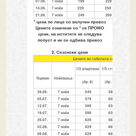
07.06.
7 ноќи
199
229
1
14.06.
7 ноќи
229
259
1
21.06.
7 ноќи
249
269
2
* цена по лице со вклучен превоз
Цените означени со * се ПРОМО
цени, на иститите не следува
попуст и не се одбива превоз
2. Сезонски цени
Цените во табелата се однесуваат 
1/3
1/3 апартман
1/3 студио
апар
Термин
Ноќевања
(бр.12,
(бр. 8)
(бр. 10)
и 
28.06.
7 ноќи
549
589
6
05.07.
7 ноќи
579
609
6
12.07.
7 ноќи
599
639
7
19.07.
7 ноќи
599
639
7
26.07.
7 ноќи
629
669
7
02.08.
7 ноќи
629
669
7
09.08.
7 ноќи
629
669
7