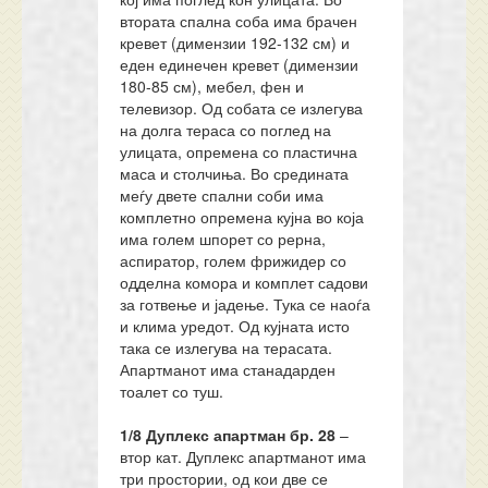
втората спална соба има брачен
кревет (димензии 192-132 см) и
еден единечен кревет (димензии
180-85 см), мебел, фен и
телевизор. Од собата се излегува
на долга тераса со поглед на
улицата, опремена со пластична
маса и столчиња. Во средината
меѓу двете спални соби има
комплетно опремена кујна во која
има голем шпорет со рерна,
аспиратор, голем фрижидер со
одделна комора и комплет садови
за готвење и јадење. Тука се наоѓа
и клима уредот. Од кујната исто
така се излегува на терасата.
Апартманот има станадарден
тоалет со туш.
1/8 Дуплекс апартман
бр.
28
–
втор кат. Дуплекс апартманот има
три простории, од кои две се