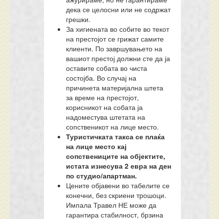
дека се целосни или не содржат
грешки.
За хигиената во собите во текот
на престојот се грижат самите
клиенти. По завршувањето на
вашиот престој должни сте да ја
оставите собата во чиста
состојба. Во случај на
причинета материјална штета
за време на престојот,
корисникот на собата ја
надоместува штетата на
сопственикот на лице место.
Туристичката такса се плаќа
на лице место кај
сопствениците на објектите,
истата изнесува 2 евра на ден
по студио/апартман.
Цените објавени во табелите се
конечни, без скриени трошоци.
Импала Травел НЕ може да
гарантира стабилност, брзина