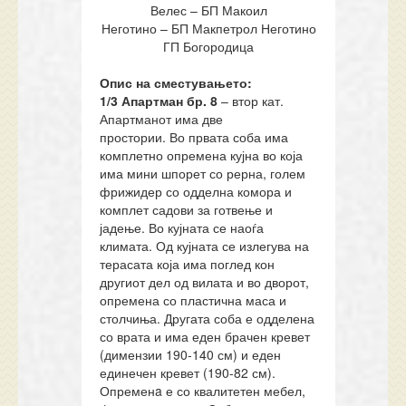
Велес – БП Макоил
Неготино – БП Макпетрол Неготино
ГП Богородица
Опис на сместувањето:
1/3 Апартман
бр.
8
– втор кат.
Апартманот има две
простории. Во првата соба има
комплетно опремена кујна во која
има мини шпорет со рерна, голем
фрижидер со одделна комора и
комплет садови за готвење и
јадење. Во кујната се наоѓа
климата. Од кујната се излегува на
терасата која има поглед кон
другиот дел од вилата и во дворот,
опремена со пластична маса и
столчиња. Другата соба е одделена
со врата и има еден брачен кревет
(димензии 190-140 см) и еден
единечен кревет (190-82 см).
Опременa е со квалитетен мебел,