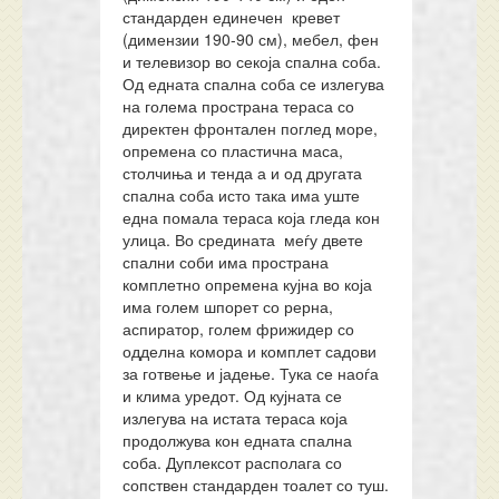
стандарден единечен кревет
(димензии 190-90 см), мебел, фен
и телевизор во секоја спална соба.
Од едната спална соба се излегува
на голема пространа тераса со
директен фронтален поглед море,
опремена со пластична маса,
столчиња и тенда а и од другата
спална соба исто така има уште
една помала тераса која гледа кон
улица. Во средината меѓу двете
спални соби има пространа
комплетно опремена кујна во која
има голем шпорет со рерна,
аспиратор, голем фрижидер со
одделна комора и комплет садови
за готвење и јадење. Тука се наоѓа
и клима уредот. Од кујната се
излегува на истата тераса која
продолжува кон едната спална
соба. Дуплексот располага со
сопствен стандарден тоалет со туш.