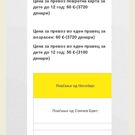
Цена за превоз повратна карта за
дете до 12 год: 60 €-(
3
720
денари)
Цена за превоз во еден правец за
возрасен: 6
0
€-(
3
720 денари)
Цена за превоз во еден правец за
дете до 12 год: 50 €-(3100
денари)
Поаѓање од Несебар:
Поаѓање од Сончев Брег: