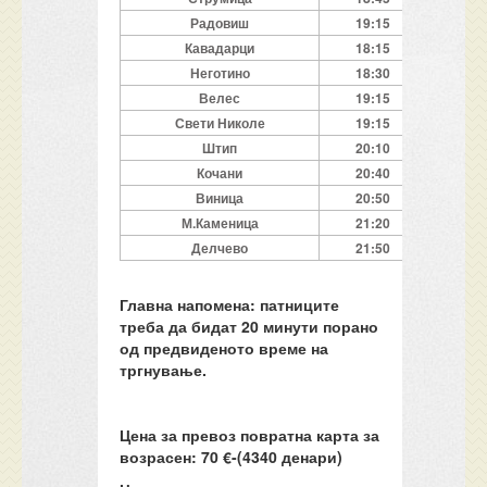
Радовиш
19:15
Кавадарци
18:15
Неготино
18:30
Велес
19:15
Свети Николе
19:15
Штип
20:
10
Кочани
20:
4
0
Виница
2
0
:
5
0
М.Каменица
21:2
0
Делчево
2
1
:
5
0
Главна напомена: патниците
треба да бидат 20 минути порано
од предвиденото време на
тргнување.
Цена за превоз повратна карта за
возрасен:
70
€-(4
34
0 денари)