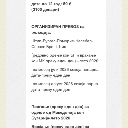
дете до 12 год: 50
€-
(3100
денари)
ОРГАНИЗИРАН ПРЕВОЗ
н
а
релација:
Штип-Бургас-Поморие-Несебар-
Сончев Брег-Штип
(редовно одење кон БГ и враќање
кон МК преку еден ден) –лето 2026
-во месец јули 2026 секоја непарна
дата-преку еден ден
-во месец август 2026 секоја парна
дата-преку еден ден
Поаѓање (преку еден ден) за
одење од Македонија кон
Бугарија-лето 2026
Враќање (преку еден ден) за