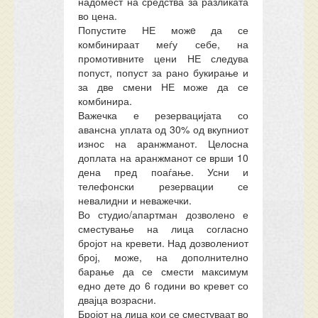
надомест на средства за разликата
во цена.
Попустите НЕ можe да се
комбинираат меѓу себе, на
промотивните цени НЕ следува
попуст, попуст за рано букирање и
за две смени НЕ може да се
комбинира.
Важечка е резервацијата со
авансна уплата од 30% од вкупниот
износ на аранжманот. Целосна
доплата на аранжманот се врши 10
дена пред поаѓање. Усни и
телефонски резервации се
невалидни и неважечки.
Во студио/апартман дозволено е
сместување на лица согласно
бројот на кревети. Над
дозволениот
број, може, на дополнително
барање да се смести
максимум
едно дете до 6 години во кревет со
двајца возрасни.
Бројот на лица кои се сместуваат во