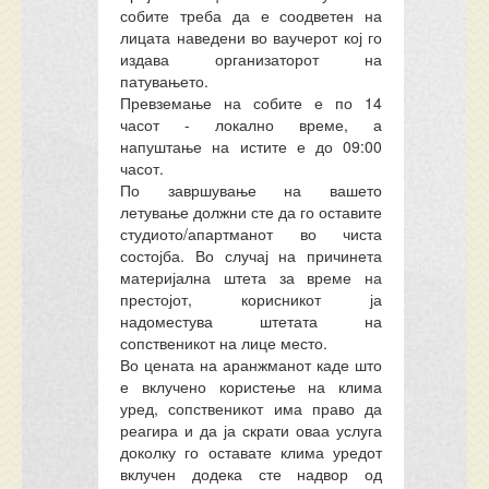
собите треба да е соодветен на
лицата наведени во ваучерот кој го
издава организаторот на
патувањето.
Превземање на собите е по 14
часот - локално време, а
напуштање на истите е до 09:00
часот.
По завршување на вашето
летување должни сте да го оставите
студиото/апартманот во чиста
состојба. Во случај на причинета
материјална штета за време на
престојот, корисникот ја
надоместува штетата на
сопственикот на лице место.
Во цената на аранжманот каде што
е вклучено користење на клима
уред, сопственикот има право да
реагира и да ја скрати оваа услуга
доколку го оставате клима уредот
вклучен додека сте надвор од