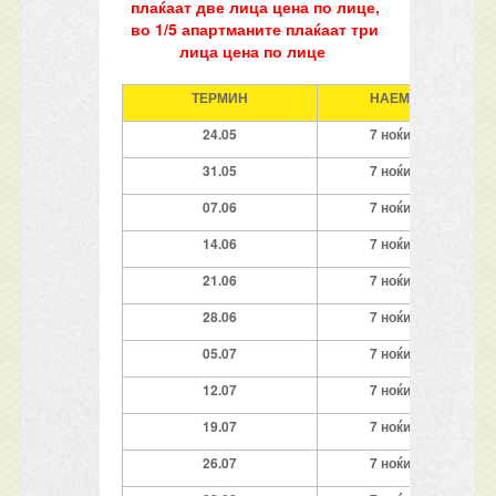
плаќаат две лица цена по лице,
во 1/5 апартманите плаќаат три
лица цена по лице
ТЕРМИН
НАЕМ
24.05
7
ноќи
31
.05
7
ноќи
0
7
.06
7
ноќи
14
.06
7
ноќи
21
.06
7
ноќи
2
8
.06
7
ноќи
05.07
7
ноќи
12
.07
7
ноќи
19
.07
7
ноќи
2
6
.07
7
ноќи