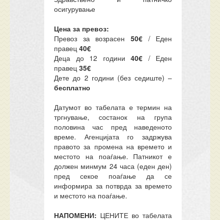
осигурување
Цена за превоз:
Превоз за возрасен
50€
/ Еден
правец
40€
Деца до 12 години
40€
/ Еден
правец
35€
Дете до 2 години (без седиште) –
бесплатно
Датумот во табелата е термин на
тргнување, состанок на група
половина час пред наведеното
време. Агенцијата го задржува
правото за промена на времето и
местото на поаѓање. Патникот е
должен минмум 24 часа (еден ден)
пред секое поаѓање да се
информира за потврда за времето
и местото на поаѓање.
НАПОМЕНИ:
ЦЕНИТЕ во табелата