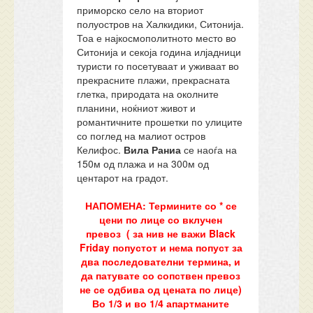
приморско село на вториот
полуостров на Халкидики, Ситонија.
Тоа е најкосмополитното место во
Ситонија и секоја година илјадници
туристи го посетуваат и уживаат во
прекрасните плажи, прекрасната
глетка, природата на околните
планини, ноќниот живот и
романтичните прошетки по улиците
со поглед на малиот остров
Келифос.
Вила Раниа
се наоѓа на
150м од плажа и на 300м од
центарот на градот.
НАПОМЕНА: Термините со * се
цени по лице со вклучен
превоз ( за нив не важи Black
Friday попустот и нема попуст за
два последователни термина, и
да патувате со сопствен превоз
не се одбива од цената по лице)
Во 1/3 и во 1/4 апартманите