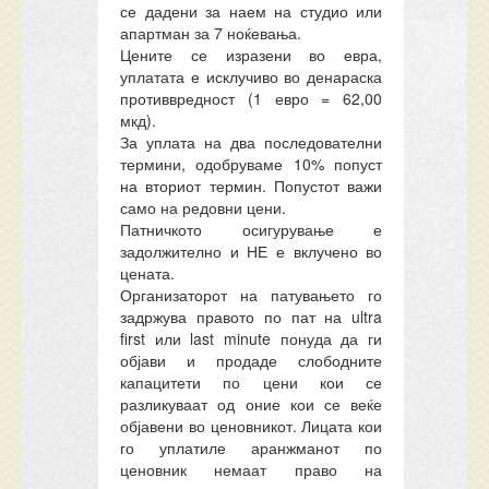
се дадени за наем на студио или
апартман за 7 ноќевања.
Цените се изразени во евра,
уплатата е исклучиво во денараска
противвредност (1 евро = 62,00
мкд).
За уплата на два последователни
термини, одобруваме 10% попуст
на вториот термин. Попустот важи
само на редовни цени.
Патничкото осигурување е
задолжително и НЕ е вклучено во
цената.
Организаторот на патувањето го
задржува правото по пат на ultra
first или last minute понуда да ги
објави и продаде слободните
капацитети по цени кои се
разликуваат од оние кои се веќе
објавени во ценовникот. Лицата кои
го уплатиле аранжманот по
ценовник немаат право на