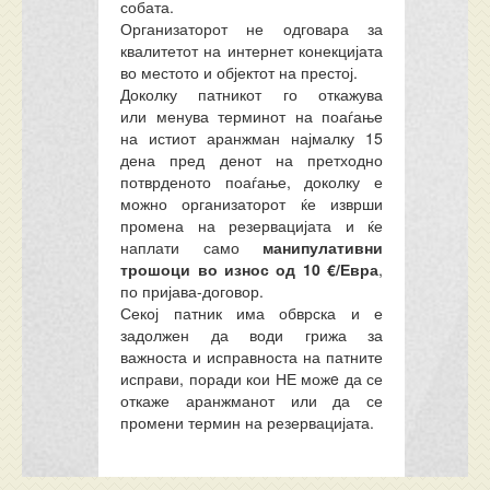
собата.
Организаторот не одговара за
квалитетот на интернет конекцијата
во местото и објектот на престој.
Доколку патникот го
откажува
или
менува терминот на поаѓање
на истиот аранжман најмалку 15
дена пред денот на претходно
потврденото поаѓање, доколку е
можно организаторот ќе изврши
промена на резервацијата и ќе
наплати само
манипулативни
трошоци во износ од 10 €/Евра
,
по пријава-договор.
Секој патник има обврска и е
задолжен да води грижа за
важноста и исправноста на патните
исправи, поради кои НЕ можe да се
откаже аранжманот или да се
промени термин на резервацијата.