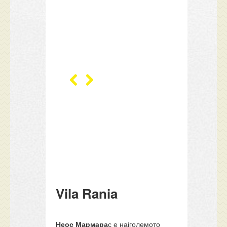
Vila Rania
Неос Мармара
с е најголемото