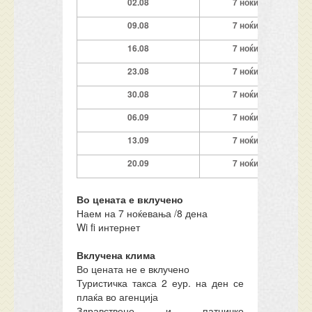
02
.0
8
7
ноќи
0
9
.08
7
ноќи
1
6
.08
7
ноќи
23
.08
7
ноќи
30
.08
7
ноќи
06.09
7
ноќи
13
.09
7
ноќи
20
.09
7
ноќи
Во цената е вклучено
Наем на 7 ноќевања /8 дена
Wi fi интернет
Вклучена клима
Во цената не е вклучено
Туристичка такса 2 еур. на ден се
плаќа во агенција
Здравствено и патничко