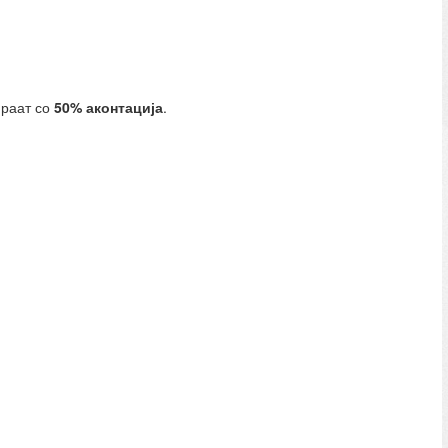
ираат со
50% аконтација
.