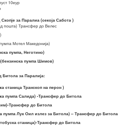
пуст 10еур
о
Скопје за Паралиа (секоја Сабота )
ед пошта) Трансфер до Велес
)
 пумпа Мотел Македонија)
нска пумпа, Неготино)
н(бензинска пумпа Шимов)
 Битола за Паралија:
ка станица Транскоп на перон )
ска пумпа Салида) -Трансфер до Битола
Дрим)-Трансфер до Битола
ка пумпа Лук Оил излез за Битола) – Трансфер до Битола
автобуска станица)-Трансфер до Битола