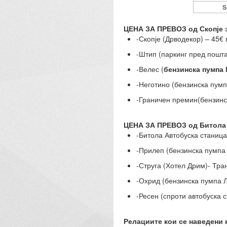
S
ЦЕНА ЗА ПРЕВОЗ од Скопје 
-Скопје (Дрводекор) – 45€
-Штип (паркинг пред пошта
-Велес (
бензинска пумпа
-Неготино (бензинска пумп
-Граничен премин(бензинс
ЦЕНА ЗА ПРЕВОЗ од Битола
-Битола Автобуска станица
-Прилеп (бензинска пумпа
-Струга (Хотел Дрим)- Тра
-Охрид (бензинска пумпа Л
-Ресен (спроти автобуска 
Релациите кои се наведени 