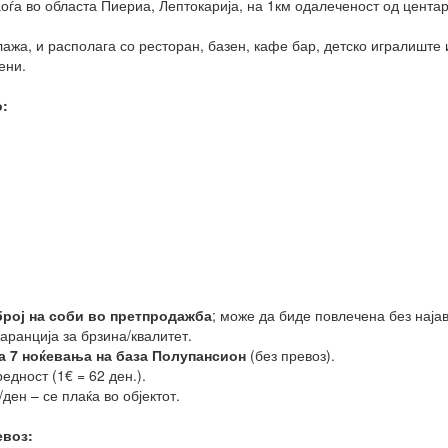
оѓа во областа Пиериа, Лептокарија, на 1км одалеченост од центар
лажа, и располага со ресторан, базен, кафе бар, детско игралиште 
ени.
:
број на соби во претпродажба
; може да биде повлечена без најав
гаранција за брзина/квалитет.
а 7 ноќевања на база Полупансион
(без превоз).
дност (1€ = 62 ден.).
ден – се плаќа во објектот.
евоз: