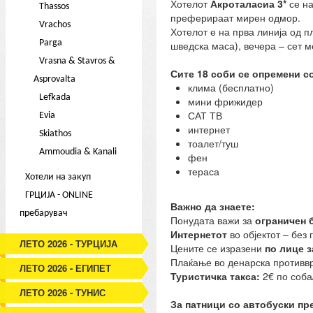
Хотелот
Акроталасиа 3*
се на
Thassos
преферираат мирен одмор.
Vrachos
Хотелот е на прва линија од п
Parga
шведска маса), вечера – сет м
Vrasna & Stavros &
Сите 18 соби се опремени со
Asprovalta
клима (бесплатно)
Lefkada
мини фрижидер
САТ ТВ
Evia
интернет
Skiathos
тоалет/туш
Ammoudia & Kanali
фен
тераса
Хотели на закуп
ГРЦИЈА - ONLINE
Важно да знаете:
пребарувач
Понудата важи за
ограничен 
Интернетот
во објектот – без 
ЛЕТО 2026 - ТУРЦИЈА
Цените се изразени
по лице з
Плаќање во денарска противвре
ЛЕТО 2026 - ЕГИПЕТ
Туристичка такса:
2€ по соба/
ЛЕТО 2026 - ТУНИС
За патници со автобуски пр