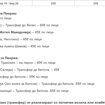
ep 19 - Sep 26
259
249
за Пиериа:
 по лице
) – Трансфер до Велес – 60€ по лице
 Мотел Македонија
) – 45€ по лице
а, Неготино) – 45€ по лице
ка пумпа Шимов) – 45€ по лице
 за Пиериа:
 Транскоп – на перон – 45€ по лице
 Салида) – Трансфер до Битола – 45€
нсфер до Битола – 55€ по лице
ук Оил излез за Битола) – Трансфер до Битола -55€ по лице
станица) – Трансфер до Битола -55€ по лице
како (трансфер) се реализираат со патнички возила или комбe