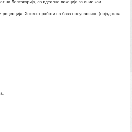
от на Лептокарија, со идеална локација за оние кои
и рецепција. Хотелот работи на база полупансион (појадок на
а.