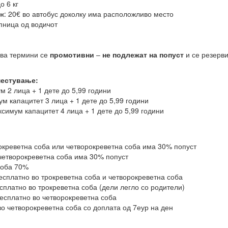
о 6 кг
ж: 20€ во автобус доколку има расположливо место
пница од водичот
два термини се
промотивни
–
не подлежат на попуст
и се резерв
местување:
 2 лица + 1 дете до 5,99 години
м капацитет 3 лица + 1 дете до 5,99 години
симум капацитет 4 лица + 1 дете до 5,99 години
окреветна соба или четворокреветна соба има 30% попуст
 четворокреветна соба има 30% попуст
соба 70%
бесплатно во трокреветна соба и четворокреветна соба
есплатно во трокреветна соба (дели легло со родители)
бесплатно во четворокреветна соба
 во четворокреветна соба со доплата од 7еур на ден