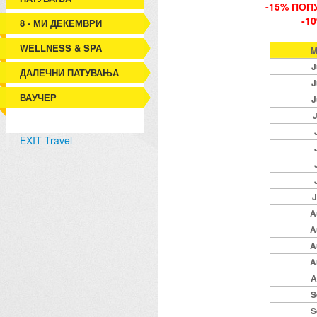
-15% ПОП
-1
8 - МИ ДЕКЕМВРИ
WELLNESS & SPA
M
J
ДАЛЕЧНИ ПАТУВАЊА
J
ВАУЧЕР
J
J
EXIT Travel
J
A
A
A
A
A
S
S