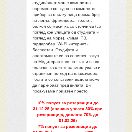
студио/апартман е комплетно
опремено со: кујна со комплетен
прибор за онолку лица према број
на легла, фрижидер..., тоалет,
балкон со масичка со столчиња (со
поглед кон улицата од студијата и
поглед на море), клима, ТВ,
гардеробер. Wi-Fi интернет -
Бесплатен. Студијата и
апартамните се во сопствен закуп
на Медитеран и се на I кат и се со
одличен квалитет на сместување и
страничен поглед на плажа/море.
Гостите со сопствени возила може
да паркираат пред вилата. Ви
посакуваме пријатен престој.
10% попуст за резервации до
31.12.25 (авансна уплата 30% при
резервација, доплата 70% до
01.02.26)
7% попуст за резервации до