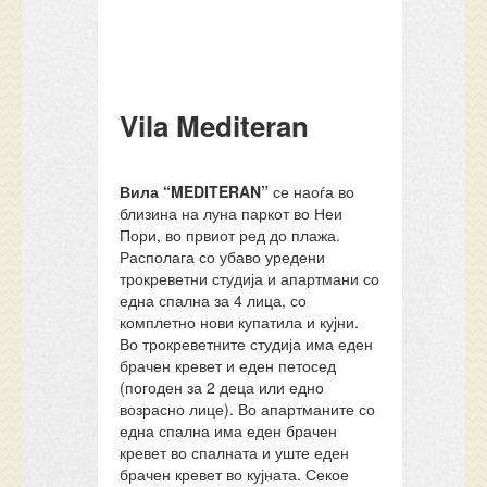
Vila Mediteran
Вила “MEDITERAN”
се наоѓа во
близина на луна паркот во Неи
Пори, во првиот ред до плажа.
Располага со убаво уредени
трокреветни студија и апартмани со
една спална за 4 лица, со
комплетно нови купатила и кујни.
Во трокреветните студија има еден
брачен кревет и еден петосед
(погоден за 2 деца или едно
возрасно лице). Во апартманите со
една спална има еден брачен
кревет во спалната и уште еден
брачен кревет во кујната. Секое