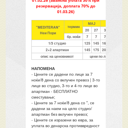
01.02.26 (авансна уплата 30% при
резервација, доплата 70% до
01.03.26)
МАЈ
ЈУНИ
термин
"MEDITERAN"
20
27
3
10
17
Неи Пори
бр. ноќи
7
7
7
7
7
1/3 студио
125
145
165
205
235
2+2 апартман
145
175
205
235
265
опис на ценовникот
цени по лице со прево
НАПОМЕНА
- Цените се дадени по лице за 7
ноќи/8 дена со вклучен превоз | 3-то
лице во студио, 3-то и 4-то лице во
апартман - БЕСПЛАТНО
сместување;
- Цените за 7 ноќи/8 дена со *, се
дадени за наем на цело студио/
апартман без вклучен превоз;
- Цените се изразени во евра, за
уплата во денарска противвредност