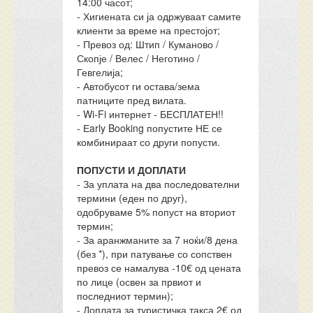
14:00 часот;
- Хигиената си ја одржуваат самите
клиенти за време на престојот;
- Превоз од: Штип / Куманово /
Скопје / Велес / Неготино /
Гевгелија;
- Автобусот ги остава/зема
патниците пред вилата.
- Wi-Fi интернет - БЕСПЛАТЕН!!
- Еarly Booking попустите НЕ се
комбинираат со други попусти.
ПОПУСТИ И ДОПЛАТИ
- За уплата на два последователни
термини (еден по друг),
одобруваме 5% попуст на вториот
термин;
- За аранжманите за 7 ноќи/8 дена
(без *), при патување со сопствен
превоз се намалува -10€ од цената
по лице (освен за првиот и
последниот термин);
- Доплата за туристичка такса 2€ од