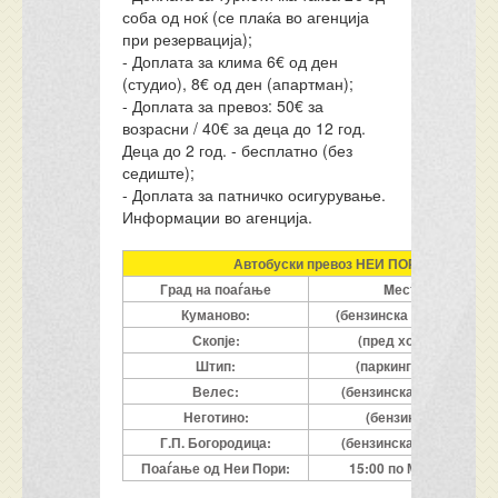
соба од ноќ (се плаќа во агенција
при резервација);
- Доплата за клима 6€ од ден
(студио), 8€ од ден (апартман);
- Доплата за превоз: 50€ за
возрасни / 40€ за деца до 12 год.
Деца до 2 год. - бесплатно (без
седиште);
- Доплата за патничко осигурување.
Информации во агенција.
Автобуски превоз НЕИ ПОРИ, според т
Град на поаѓање
Mесто на поаѓањ
Куманово:
(бензинска Макпетрол - 
Скопје:
(пред хотел Контине
Штип:
(паркинг пред нова п
Велес:
(бензинска, мотел Маке
Неготино:
(бензинска, Макпет
Г.П. Богородица:
(бензинска, Oкта / Бого
Поаѓање од Неи Пори:
15:00 по МК време / 16