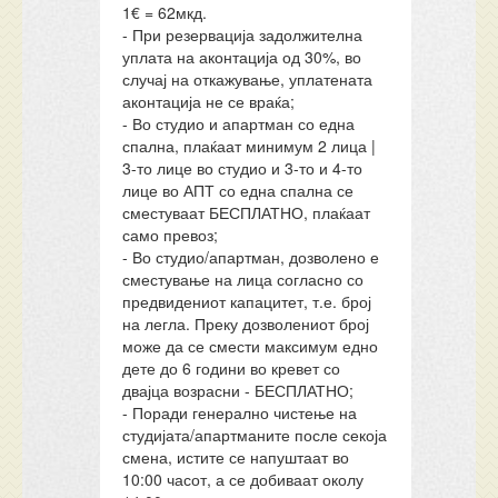
1€ = 62мкд.
- При резервација задолжителна
уплата на аконтација од 30%, во
случај на откажување, уплатената
аконтација не се враќа;
- Во студио и апартман со една
спална, плаќаат минимум 2 лица |
3-то лице во студио и 3-то и 4-то
лице во АПТ со една спална се
сместуваат БЕСПЛАТНО, плаќаат
само превоз;
- Во студио/апартман, дозволено е
сместување на лица согласно со
предвидениот капацитет, т.е. број
на легла. Преку дозволениот број
може да се смести максимум едно
дете до 6 години во кревет со
двајца возрасни - БЕСПЛАТНО;
- Поради генерално чистење на
студијата/апартманите после секоја
смена, истите се напуштаат во
10:00 часот, а се добиваат околу