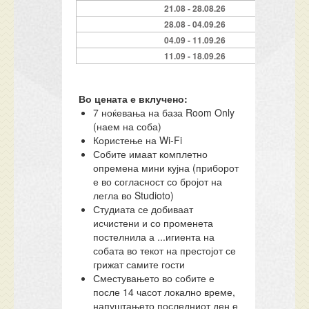
21.08 - 28.08.26
28.08 - 04.09.26
04.09 - 11.09.26
11.09 - 18.09.26
Во цената е вклучено:
7 ноќевања на база Room Only
(наем на соба)
Користење на Wi-Fi
Собите имаат комплетно
опремена мини кујна (приборот
е во согласност со бројот на
легла во Studioto)
Студиата се добиваат
исчистени и со променета
постелнила а ...игиента на
собата во текот на престојот се
грижат самите гости
Сместувањето во собите е
после 14 часот локално време,
напуштањето последниот ден е