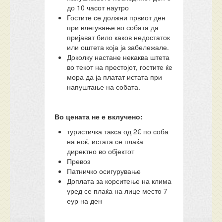
до 10 часот наутро
Гостите се должни првиот ден
при влегување во собата да
пријават било каков недостаток
или оштета која ја забележале.
Доколку настане некаква штета
во текот на престојот, гостите ќе
мора да ја платат истата при
напуштање на собата.
Во цената не е вклучено:
туристичка такса од 2€ по соба
на ноќ, истата се плаќа
директно во објектот
Превоз
Патничко осигурување
Доплата за корситење на клима
уред се плаќа на лице место 7
еур на ден