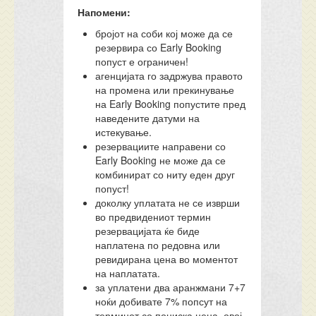
Напомени:
бројот на соби кој може да се
резервира со Early Booking
попуст е ограничен!
агенцијата го задржува правото
на промена или прекинување
на Early Booking попустите пред
наведените датуми на
истекување.
резервациите направени со
Early Booking не може да се
комбинират со ниту еден друг
попуст!
доколку уплатата не се изврши
во предвидениот термин
резервацијата ќе биде
наплатена по редовна или
ревидирана цена во моментот
на наплатата.
за уплатени два аранжмани 7+7
ноќи добивате 7% попсут на
терминот со пониска цена, овој