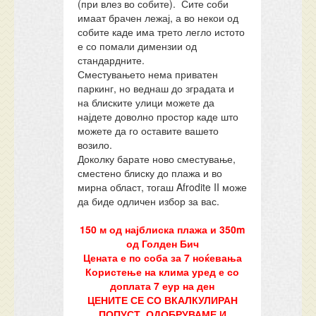
(при влез во собите). Сите соби
имаат брачен лежај, а во некои од
собите каде има трето легло истото
е со помали димензии од
стандардните.
Сместувањето нема приватен
паркинг, но веднаш до зградата и
на блиските улици можете да
најдете доволно простор каде што
можете да го оставите вашето
возило.
Доколку барате ново сместување,
сместено блиску до плажа и во
мирна област, тогаш Afrodite II може
да биде одличен избор за вас.
150 м од најблиска плажа и 350m
од Голден Бич
Цената е по соба за 7 ноќевања
Користење на клима уред е со
доплата 7 еур на ден
ЦЕНИТЕ СЕ СО ВКАЛКУЛИРАН
ПОПУСТ, ОДОБРУВАМЕ И