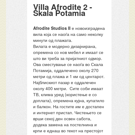
Villa Afrodite 2 -
Skala Potamia
Afrodite Studios II
е новоизградена
вила која се наоѓа на само неколку
минути од плажата.
Вилата е модерно дизајнирана,
опремена со нов мебел и имаат се
што ви треба за пријатниот одмор.
Ова сместување се наоѓа во Скала
Потамија, оддалечено околу 270
метри од плажа и 1 км од центарот.
Најблискиот пазар е оддалечен
околу 400 метри. Сите соби имаат
ТВ, клима уред (користење е со
доплата), опремена кујна, купатило
и балкон. На гостите им е достапен
и интернет пристап. Чистењето се
врши секој ден освен сабота,
додека замена на постелнина и
крпи е еднаш во текот на престојот