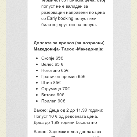
попуст не е валиден за
резервации направени по цена
со Early booking попуст или
било кој друг тип на попуст.
Доплата за превоз (за возрасни)
Македонија- Тасос -Македонија
:
Скопје 65€
Велес 65 €
Неготино 65€
Граничен премин 65€
Штип 85€
Струмица 70€
Битола 90€
Прилеп 90€
Важно:
Деца од 2 до 11,99 години:
Попуст 10 € од редовната цена.
Деца до 1,99 години бесплатно
Важно:
Задолжителна доплата за