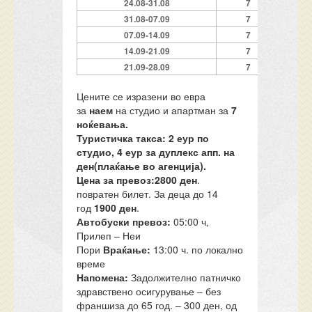
24.08-31.08
7
4
31.08-07.09
7
3
07.09-14.09
7
2
14.09-21.09
7
2
21.09-28.09
7
1
Цените се изразени во евра
за
наем
на студио и апартман за
7
ноќевања.
Туристичка такса
:
2 еур по
студио,
4
еур за дуплекс апп. на
ден(плаќање во агенција
).
Цена за превоз:2800
ден
.
повратен билет. За деца до 14
год
1900
ден
.
Автобуски превоз:
05:00 ч,
Прилеп – Неи
Пори
Враќање:
13:00 ч. по локално
време
Напомена:
Задолжително патничко
здравствено осигурување – без
франшиза до 65 год. – 300 ден, од