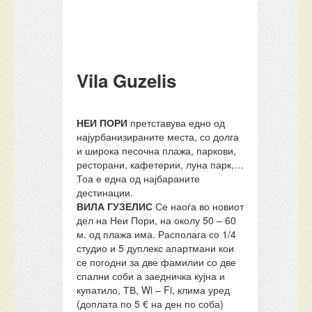
Vila Guzelis
НЕИ ПОРИ
претставува едно од
најурбанизираните места, со долга
и широка песочна плажа, паркови,
ресторани, кафетерии, луна парк,…
Тоа е една од најбараните
дестинации.
ВИЛА ГУЗЕЛИС
Се наоѓа во новиот
дел на Неи Пори, на околу 50 – 60
м. од плажа има. Располага со 1/4
студио и 5 дуплекс апартмани кои
се погодни за две фамилии со две
спални соби а заедничка кујна и
купатило, ТВ, Wi – Fi, клима уред
(доплата по 5 € на ден по соба)