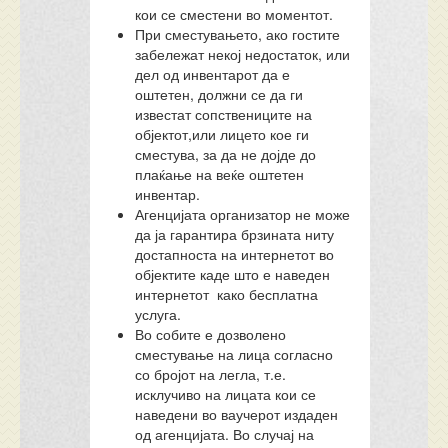
кои се сместени во моментот.
При сместувањето, ако гостите
забележат некој недостаток, или
дел од инвентарот да е
оштетен, должни се да ги
известат сопствениците на
објектот,или лицето кое ги
сместува, за да не дојде до
плаќање на веќе оштетен
инвентар.
Агенцијата организатор не може
да ја гарантира брзината ниту
достапноста на интернетот во
објектите каде што е наведен
интернетот како бесплатна
услуга.
Во собите е дозволено
сместување на лица согласно
со бројот на легла, т.е.
исклучиво на лицата кои се
наведени во ваучерот издаден
од агенцијата. Во случај на