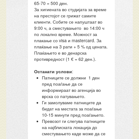
65-70 = 500 ден.
За хигиената во студијата за време
на престојот се грижат самите
клиенти. Собите се напуштаат во
9:00 ч, а сместувањето во 14:00 ч
по локално време. Можност за
плакање со visa и mastercard. За
плаќање на 3 рати + 5 % од цената.
Плаќањето е во денарска
противредност (1 € = 62 ден.).
Останати услови
:
Патниците се должни 1 ден
пред поаѓање да се
информираат во агенција во
врска со патувањето.
Ги замолуваме патниците да
бидат на местата за поаѓање
10-15 минути пред поаѓањето.
Превозот ги слегува патниците
на најблиската локација до
сместувањето каде може да се