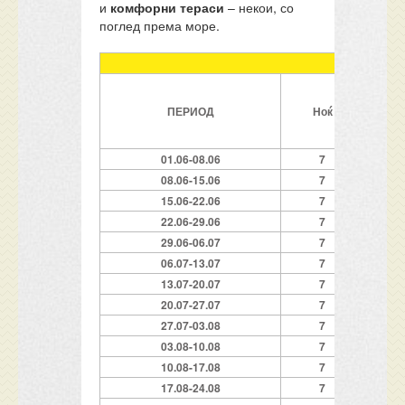
и
комфорни тераси
– некои, со
поглед према море.
ВИ
1
ПЕРИОД
Ноќ
ст
01.06-08.06
7
1
08.06-15.06
7
2
15.06-22.06
7
3
22.06-29.06
7
3
29.06-06.07
7
3
06.07-13.07
7
3
13.07-20.07
7
4
20.07-27.07
7
4
27.07-03.08
7
4
03.08-10.08
7
4
10.08-17.08
7
4
17.08-24.08
7
4