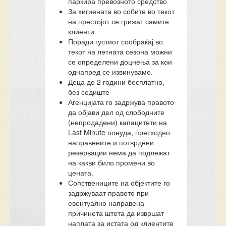
паркира превозното средство
За хигиената во собите во текот
на престојот се грижат самите
клиенти
Поради густиот сообраќај во
текот на летната сезона можни
се определени доцнења за кои
однапред се извинуваме.
Деца до 2 години бесплатно,
без седиште
Агенцијата го задржува правото
да објави дел од слободните
(непродадени) капацитети на
Last Minute понуда, претходно
направените и потврдени
резервации нема да подлежат
на какви било промени во
цената.
Сопствениците на објектите го
задржуваат правото при
евентуално направена-
причинета штета да извршат
наплата за истата од клиентите