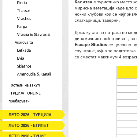
Калитеа
е туристичко место к
Pieria
мирисна вегетација,каде што 
Thassos
ноќни клубови кои се најпривл
Vrachos
слаткарници, таверни.
Parga
Доколку сте во потрага по мод
Vrasna & Stavros &
динамичниот ноќен живот , во
Asprovalta
Escape Studios
се целосно но
спуштање, кујна за подготовка
Lefkada
се сместат максимум 4 возрасн
Evia
Skiathos
Ammoudia & Kanali
Хотели на закуп
ГРЦИЈА - ONLINE
пребарувач
ЛЕТО 2026 - ТУРЦИЈА
ЛЕТО 2026 - ЕГИПЕТ
ЛЕТО 2026 - ТУНИС