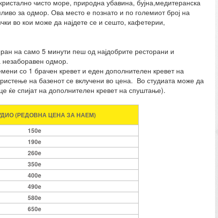
 кристално чисто море, природна убавина, бујна,медитеранска
иво за одмор. Ова место е познато и по големиот број на
чки во кои може да најдете се и сешто, кафетерии,
иран на само 5 минути пеш од најдобрите ресторани и
а незаборавен одмор.
мени со 1 брачен кревет и еден дополнителен кревет на
користење на базенот се вклучени во цена. Во студиата може да
це ќе спијат на дополнителен кревет на спуштање).
ТУДИО (РЕДОВНА ЦЕНА ЗА НАЕМ)
150e
190e
260e
350e
400e
490e
580e
650e