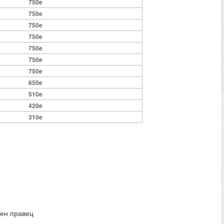
750e
750e
750e
750e
750e
750e
750e
650e
510e
420e
310e
ден правец