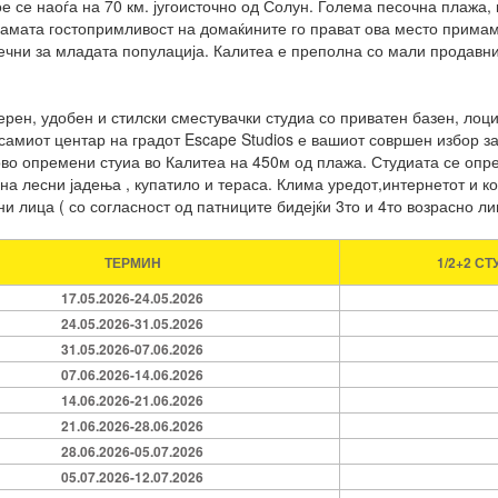
ое се наоѓа на 70 км. југоисточно од Солун. Голема песочна плажа,
самата гостопримливост на домаќините го прават ова место примамл
ечни за младата популација. Калитеа е преполна со мали продавни
ерен, удобен и стилски сместувачки студиа со приватен базен, лоц
 самиот центар на градот Escape Studios е вашиот совршен избор з
во опремени стуиа во Калитеа на 450м од плажа. Студиата се опре
 на лесни јадења , купатило и тераса. Клима уредот,интернетот и 
и лица ( со согласност од патниците бидејќи 3то и 4то возрасно ли
ТЕРМИН
1/2+2 С
17.05.2026-24.05.2026
24.05.2026-31.05.2026
31.05.2026-07.06.2026
07.06.2026-14.06.2026
14.06.2026-21.06.2026
21.06.2026-28.06.2026
28.06.2026-05.07.2026
05.07.2026-12.07.2026