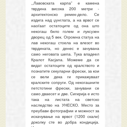
,,Лавовската карпа
”
е камена
тврдина висока 200 метри -
архитектонско ремек-дело. Се
издига над џунглата, а на врвот се
наоѓаат остатоците од она што
некогаш било голем и луксузен
дворец од 5 век. Огромна статуа на
лав некогаш стоела на влезот во
тврдината, но денес е зачувана
само неговата шепа. Тука владеел
Кралот Касјапа. Можеме да се
видат остатоците од кралството и
познатите секуларни фрески, за кои
се вели дека ги прикажуваат
кралските сопруги. Од некогашните
петстотини фрески, зачувани се
само дваесет и две. Сигирија е исто
така на листата на светско
наследство на УНЕСКО. Место за
преубави фотографии и можност за
искачување на врвот (1200 скали)
доколку сте во добра кондиција.