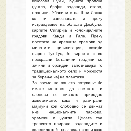
кокосови шуми, бујната тропска
џунгла, бројни водопади, езера,
планини. Убавините на Шри Ланка
ќе ги запознавате и преку
истражување на областа Дамбула,
карпите Сигирија и колонијалните
градови Канди и Гале. Преку
посетата на древните храмови од
минатите цивилизации, возејќи
шарен Тук-Тук, ќе ѕирнете и во
прекрасни ботанички градини со
зачини и орхидеи, запознавајќи го
традиционалното село и можноста
за берење чај на плантажа.
За време на вашето патување ќе
имате можност да сретнете и
слонови во нивното природно
живеалиште, како и разиграни
мајмуни кои слободно се движат
низ националните паркови,
храмови и џунгли. Целата таа
тропската природа, водопадите и
зеленилото ќе создаваат сцени како