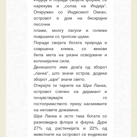
нарекува и „солза на Индија“.
Опкружен со Индискиот Океан,
островот е дом на бескрајни
песочни
плажи,
многу
лагуни
и
големи
површини со
тропски шуми
.
Поради својата богата природа и
совршена клима, со векови
била
мета на разни освојувачи
и
колонијални сили.
Денешното име доаѓа од зборот
„ланка“, што значи остров, додека
зборот „шри“
значи свето.
Откријте
ги
тајните на Шри Ланка,
островот сличен на дијамант и
почувствувајте го
гостопримството
преку
насмевките
на неговите домаќини.
Шри Ланка е исто така богата со
разновидна флора и фауна. Дури
27% од растенијата и 22% од
животните на островот се ендемски