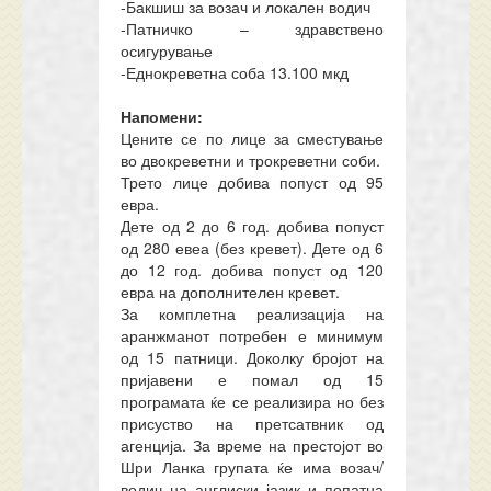
-Бакшиш за возач и локален водич
-Патничко – здравствено
осигурување
-Еднокреветна соба 13.100 мкд
Напомени:
Цените се по лице за сместување
во двокреветни и трокреветни соби.
Трето лице добива попуст од 95
евра.
Дете од 2 до 6
год. добива попуст
од 28
0
евеа
(без кревет). Дете од 6
до 12 год. добива попуст од 120
евра на дополнителен кревет.
За комплетна реализација на
аранжманот потребен е минимум
од 15 патници
.
Доколку бројот на
пријавени е помал од 15
програмата ќе се реализира но без
присуство на претсатвник од
агенција. За време на престојот во
Шри Ланка групата ќе има возач/
водич на англиски јазик и попатна