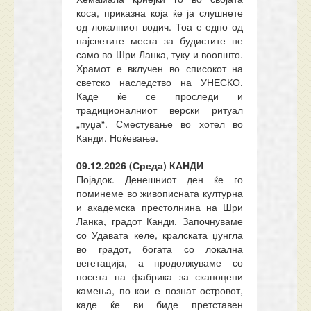
коса, приказна која ќе ја слушнете
од локалниот водич. Тоа е едно од
најсветите места за будистите не
само во Шри Ланка, туку и воопшто.
Храмот е вклучен во списокот на
светско наследство на УНЕСКО.
Каде ќе се проследи и
традиционалниот верски ритуал
„пуџа“. Сместување во хотел во
Канди. Ноќевање.
09.12.2026 (Среда) КАНДИ
Појадок. Денешниот ден ќе го
поминеме во живописната културна
и академска престолнина на Шри
Ланка, градот Канди. Започнуваме
со Удавата келе, кралската џунгла
во градот, богата со локална
вегетација, а продолжуваме со
посета на фабрика за скапоцени
камења, по кои е познат островот,
каде ќе ви биде претставен