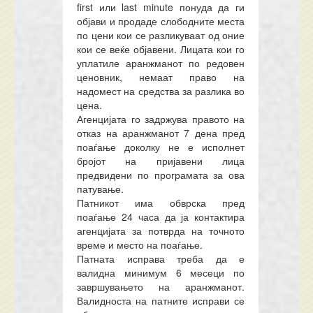
first или last minute понуда да ги
објави и продаде слободните места
по цени кои се разликуваат од оние
кои се веќе објавени. Лицата кои го
уплатиле аранжманот по редовен
ценовник, немаат право на
надомест на средства за разлика во
цена.
Агенцијата го задржува правото на
отказ на аранжманот 7 дена пред
поаѓање доколку не е исполнет
бројот на пријавени лица
предвидени по програмата за ова
патување.
Патникот има обврска пред
поаѓање 24 часа да ја контактира
агенцијата за потврда на точното
време и место на поаѓање.
Патната исправа треба да е
валидна минимум 6 месеци по
завршувањето на аранжманот.
Валидноста на патните исправи се