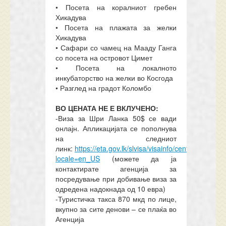
• Посета на коралниот гребен
Хикадува
• Посета на плажата за желки
Хикадува
• Сафари со чамец на Мааду Ганга
со посета на островот Цимет
• Посета на локалното
инкубаторство на желки во Косгода
• Разглед на градот Коломбо
ВО ЦЕНАТА НЕ Е ВКЛУЧЕНО:
-Виза за Шри Ланка 50$
се вади
онлајн. Апликацијата се пополнува
на следниот
линк:
https://eta.gov.lk/slvisa/visainfo/center.jsp?
locale=en_US
(можете да ја
контактирате агенција за
посредување при добивање виза за
одредена надокнада од 10 евра)
-Туристичка такса 870 мкд по лице,
вкупно за сите денови – се плаќа во
Агенција