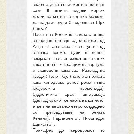
знаевте дека во моментов постојат
само 8 антички видови морски
желки во светот, а од нив можеме
да најдеме дури 5 видови во Шри
Ланка?
Посета на
Коломбо-
важна станица
за бројни трговци од остатокот од
Азија и арапскиот свет уште од
античко време
.
Дури и денес,
земјата е значаен извозник на стоки
како што се
:
кокос, цимет, чај, гума
и скапоцени камења...
Разглед на
градот
: Гале Фејс (некогаш позната
како хиподром, денес романтична
крајбрежна променада),
будистичкиот храм Гангарамаја
(дел од храмот се наоѓа на копното,
а дел на вештачко езеро создадено
со преградување на реката
Келани), Парламентот, Плоштадот
Единство …
T
рансфер до аеродромот во