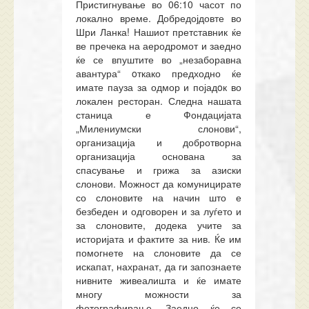
Пристигнување во 06:10 часот
по
локално време. Добредојдовте во
Шри Ланка! Нашиот претставник ќе
ве пречека на аеродромот и заедно
ќе се впуштите во „незаборавна
авантура“
o
ткако предходно ќе
имате пауза за одмор и појад
o
к во
локален ресторан. Следна нашата
станица е Фондацијата
„Милениумски слонови“,
организација и добротворна
организација основана за
спасување и грижа за азиски
слонови. Можност да комуницирате
со слоновите на начин што е
безбеден и одговорен и за луѓето и
за слоновите, додека учите за
историјата и фактите за нив.
Ќе им
помогнете на слоновите да се
искапат, нахранат, да ги запознаете
нивните живеалишта и ќе имате
многу можности за
фотографирање. Заедно ќе се