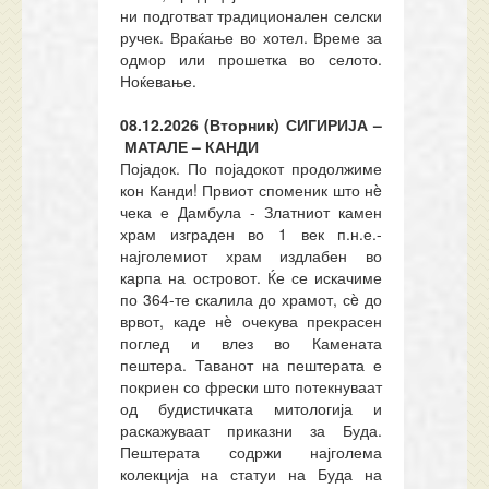
ни подготват традиционален селски
ручек. Враќање во хотел. Време за
одмор или прошетка во селото.
Ноќевање.
08.12.2026 (Вторник)
СИГИРИЈА –
МАТАЛЕ –
КАНДИ
Појадок. По појадокот продолжиме
кон Канди! Првиот споменик што нè
чека е Дамбула - Златниот камен
храм изграден во 1 век п.н.е.-
најголемиот храм издлабен во
карпа на островот. Ќе се искачиме
по 364-те скалила до храмот, сè до
врвот, каде нè очекува прекрасен
поглед и влез во Камената
пештера. Таванот на пештерата е
покриен со фрески што потекнуваат
од будистичката митологија и
раскажуваат приказни за Буда.
Пештерата содржи најголема
колекција на статуи на Буда на