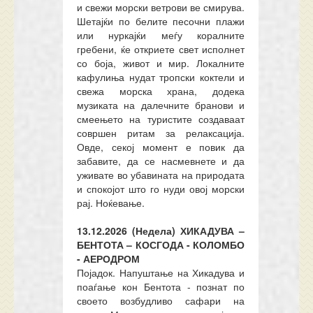
и свежи морски ветрови ве смирува.
Шетајќи по белите песочни плажи
или нуркајќи меѓу коралните
гребени, ќе откриете свет исполнет
со боја, живот и мир. Локалните
кафулиња нудат тропски коктели и
свежа морска храна, додека
музиката на далечните бранови и
смеењето на туристите создаваат
совршен ритам за релаксација.
Овде, секој момент е повик да
забавите, да се насмевнете и да
уживате во убавината на природата
и спокојот што го нуди овој морски
рај. Ноќевање.
13.12.2026 (Недела) ХИКАДУВА –
БЕНТОТА – КОСГОДА - КОЛОМБО
- АЕРОДРОМ
Појадок. Напуштање на Хикадува и
поаѓање кон Бентота - познат по
своето возбудливо сафари на