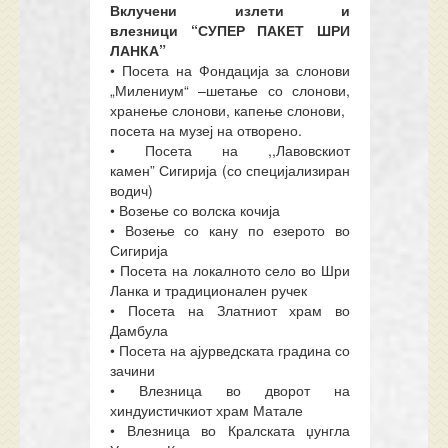
Вклучени излети и
влезници
“
СУПЕР ПАКЕТ ШРИ
ЛАНКА
”
• Посета на Фондација за слонови
„Милениум“ –шетање со слонови,
хранење слонови, капење слонови,
посета на музеј на отворено.
• Посета на ,,Лавовскиот
камен
”
Сигирија (со специјализиран
водич)
• Возење со волска кочија
• Возење со кану по езерото во
Сигирија
• Посета на локалното село во Шри
Ланка и традиционален ручек
• Посета на Златниот храм во
Дамбула
• Посета на ајурведската градина со
зачини
• Влезница во дворот на
хиндуистичкиот храм Матале
• Влезница во Кралската џунгла