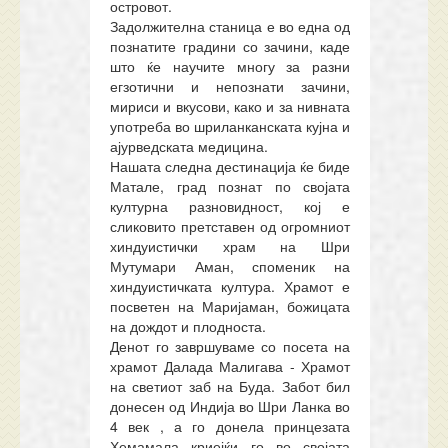
островот.
Задолжителна станица е во една од
познатите градини со зачини, каде
што ќе научите многу за разни
егзотични и непознати зачини,
мириси и вкусови, како и за нивната
употреба во шриланканската кујна и
ајурведската медицина.
Нашата следна дестинација ќе биде
Матале, град познат по својата
културна разновидност, кој е
сликовито претставен од огромниот
хиндуистички храм на Шри
Мутумари Аман, споменик на
хиндуистичката култура. Храмот е
посветен на Маријаман, божицата
на дождот и плодноста.
Денот го завршуваме со посета на
храмот Далада Малигава - Храмот
на светиот заб на Буда. Забот бил
донесен од Индија во Шри Ланка во
4 век , а го донела принцезата
Хемамала криејќи го во својата