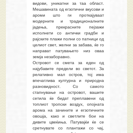
видови, уникатни за таа област.
Мешавината од егзотични вкусови и
ароми што ги проткајуваат
модерните и традиционалните
јадења, прекрасните пејзажи
исполнети со антички градби и
рајските плажи полни со патници од
целиот свет
,
желни
за забава
, ќе го
направат патувањето низ оваа
земја незаборавно.
Островот се смета за еден од
најубавите предели во светот. За
релативно мал остров, тој има
впечатлива културна и природна
разновидност. Со самото
стапнување на островот, вашите
сетила ќе бидат преплавени од
топлиот тропски воздух, опојната
арома на зачините и егзотичните
овошја, како и светлите бои на
дивите цвеќиња. Патувајќи ќе се
сретнувате со плантажи со чај,