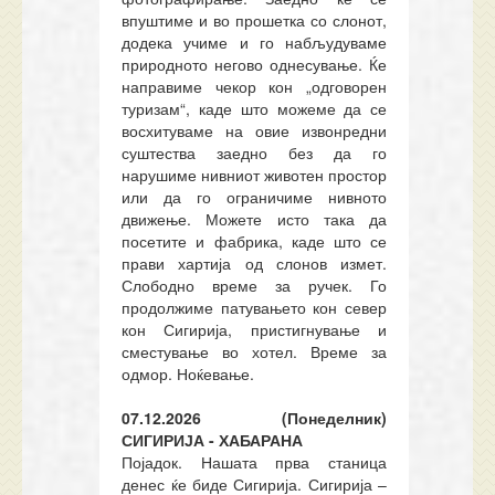
впуштиме и во прошетка со слонот,
додека учиме и го набљудуваме
природното негово однесување. Ќе
направиме чекор кон „одговорен
туризам“, каде што можеме да се
восхитуваме на овие извонредни
суштества заедно без да го
нарушиме нивниот животен простор
или да го ограничиме нивното
движење. Можете исто така да
посетите и фабрика, каде што се
прави хартија од слонов измет.
Слободно време за ручек. Го
продолжиме патувањето кон север
кон Сигирија, пристигнување и
сместување во хотел. Време за
одмор. Ноќевање.
07.12.2026 (Понеделник)
СИГИРИЈА - ХАБАРАНА
Појадок. Нашата прва станица
денес ќе биде Сигирија. Сигирија –