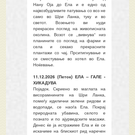
Нану Оја до Ела и е едно од
највозбудливите патувања со воз не
само во Шри Ланка, туку и во
светот. Возењето ви нуди
прекрасен поглед на живописната
околина. Возот се ,,вивнува“ низ
планините со поглед на фарми и
села и секако прекрасните
плантажи со чај. Прситигнување и
се сместување во хотел во Ела.
Ноќевање.
11.12.2026 (Петок) ЕЛА – ГАЛЕ -
ХИКАДУВА
Појадок. Скриено во маглата на
висорамнините на Шри Ланка,
помеѓу идилични зелени ридови и
водопади, се наоѓа Ела. Покрај
природната убавина, селото е
познато и по ајурведските масажи.
Денес ќе ја истражиме Ела и ќе се
искачиме на блискиот рид наречен