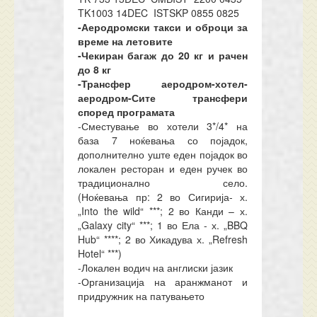
TK1003 14DEC ISTSKP 0855 0825
-Аеродромски такси и оброци за
време на летовите
-Чекиран багаж до 20 кг и рачен
до 8 кг
-Трансфер аеродром-хотел-
аеродром
-Сите трансфери
според програмата
-Сместување во хотели 3*/4* на
база 7 ноќевања со појадок,
дополнително уште еден појадок во
локален ресторан и еден ручек во
традиционално село.
(Ноќевања
пр
:
2 во Сигирија- х.
„Into the wild“ ***
;
2 во Канди – х.
„Galaxy city“ ***
;
1 во Ела - х. „BBQ
Hub“ ****
;
2 во Хикадува х.
„Refresh
Hotel“ ***)
-Локален водич на англиски јазик
-Организација на аранжманот и
придружник на патувањето