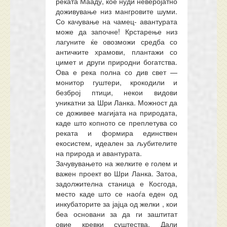
реката Мааду, кое нуди неверојатно
доживување низ мангровите шуми.
Со качување на чамец- авантурата
може да започне! Крстарење низ
лагуните ќе овозможи средба со
античките храмови, плантажи со
цимет и други природни богатства.
Ова е река полна со див свет —
монитор гуштери, крокодили и
безброј птици, некои видови
уникатни за Шри Ланка. Можност да
се доживее магијата на природата,
каде што копното се преплетува со
реката и формира единствен
екосистем, идеален за љубителите
на природа и авантурата.
Зачувувањето на желките е голем и
важен проект во Шри Ланка. Затоа,
задолжителна станица е Косгода,
место каде што се наоѓа еден од
инкубаторите за јајца од желки , кои
беа основани за да ги заштитат
овие кревки суштества. Дали