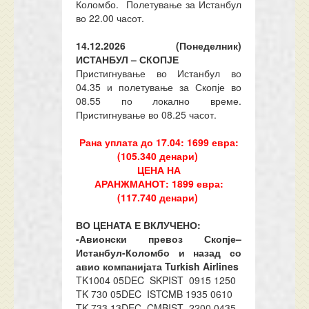
Коломбо. Полетување за Истанбул
во 22.00 часот.
14.12.2026 (Понеделник)
ИСТАНБУЛ – СКОПЈЕ
Пристигнување во Истанбул во
04.35 и полетување за Скопје во
08.55 по локално време.
Пристигнување во 08.25 часот.
Рана уплата до 17
.
04: 16
9
9 евра:
(10
5.340
денари)
ЦЕНА НА
АРАНЖМАНОТ:
1899
евра:
(1
17.740
денари)
ВО ЦЕНАТА Е ВКЛУЧЕНО:
-Авионски превоз Скопје–
Истанбул-Коломбо и назад со
авио компанијата
Turkish Airlines
TK1004 05DEC SKPIST 0915 1250
TK 730 05DEC ISTCMB 1935 0610
TK 733 13DEC CMBIST 2200 0435