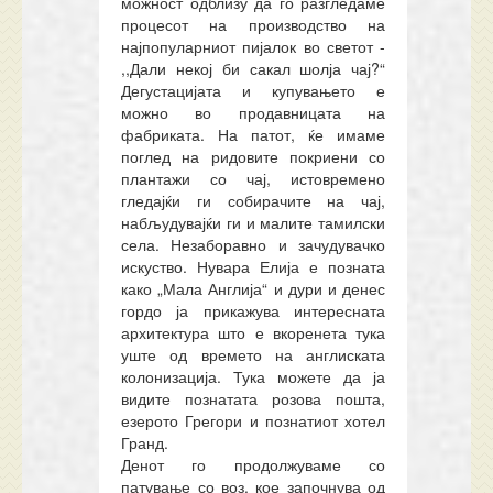
можност одблизу да го разгледаме
процесот на производство на
најпопуларниот пијалок во светот -
,,Дали некој би сакал шолја чај?“
Дегустацијата и купувањето е
можно во продавницата на
фабриката. На патот, ќе имаме
поглед на ридовите покриени со
плантажи со чај, истовремено
гледајќи ги собирачите на чај,
набљудувајќи ги и малите тамилски
села. Незаборавно и зачудувачко
искуство. Нувара Елија е позната
како „Мала Англија“ и дури и денес
гордо ја прикажува интересната
архитектура што е вкоренета тука
уште од времето на англиската
колонизација. Тука можете да ја
видите познатата розова пошта,
езерото Грегори и познатиот хотел
Гранд.
Денот го продолжуваме со
патување со воз, кое започнува од