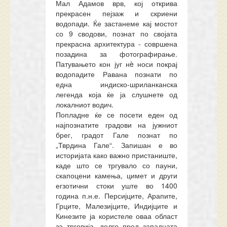
Мал Адамов врв, кој открива
прекрасен пејзаж и скриени
водопади. Ќе застанеме кај мостот
со 9 сводови, познат по својата
прекрасна архитектура - совршена
позадина за фотографирање.
Патувањето кон југ нè носи покрај
водопадите Равана познати по
една индиско-шриланканска
легенда која ќе ја слушнете од
локалниот водич.
Попладне ќе се посети еден од
најпознатите градови на јужниот
брег, градот Гале познат по
„Тврдина Гале“. Запишан е во
историјата како важно пристаниште,
каде што се тргувало со пауни,
скапоцени камења, цимет и други
егзотични стоки уште во 1400
година п.н.е. Персијците, Арапите,
Грците, Малезијците, Индијците и
Кинезите ја користеле оваа област
за трговија, долго пред западната