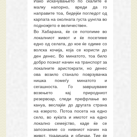
Иако искачувањето по скалите е
малку напорно, вреди да го
направите тоа, бидејќи погледот од
карпата на околната густа џунгла во
подножјето е величествен.
Во Хабарана, ќе се потопиме во
локалниот живот и ќе посетиме
едно од селата, до кое ќе одиме со
волска кочија, која се користи до
ден денес. Во минатото, тоа било
добро познат начин на транспорт за
локалните аристократи, но денес
ова возило станало поврзувачка
нишка помеѓу минатото и
сегашноста. Го завршуваме
возењето кај природниот
резервоар, следи префрлање во
кануа, веслајќи до другата страна
на езерото. Потоа посета на едно
село, во куќата и имотот на едно
локално семејство, каде ќе се
запознаеме со нивниот начин на
живот, традиција и обичаи. Тие ќе