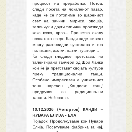
процесот на преработка. Потоа,
следи посета на локалниот пазар,
каде ќе се потопиме во шарениот
свет на зачини, мириси, овошје,
зеленчук и други типични производи
како кожа, дрво... Прошетка околу
познатото езеро Канди каде живеат
многу разновидни суштества и тоа
пеликани, желки, патки, гуштери...
Ќе следи гледање претстава, на
талентирани танчери од Шри Ланка
кои ќе ја претстават својата култура
преку традиционални танци.
Особено импресивен е уникатниот
танц наречен „Кандиски танц“
придружен со традиционални
тапани. Ноќевање.
10.12.2026 (Четврток) КАНДИ –
НУВАРА ЕЛИЈА - ЕЛА
Појадок. Продолжуваме кон Нувара
Елија. Посетуваме фабрика за чај,