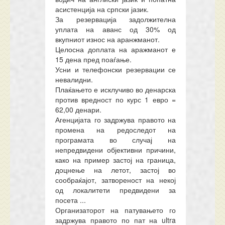
асистенција на српски јазик.
За резервација задолжителна
уплата на аванс од 30% од
вкупниот износ на аранжманот.
Целосна доплата на аражманот е
15 дена пред поаѓање.
Усни и телефонски резервации се
невалидни.
Плаќањето е исклучиво во денарска
против вредност по курс 1 евро =
62,00 денари.
Агенцијата го задржува правото на
промена на редоследот на
програмата во случај на
непредвидени објективни причини,
како на пример застој на граница,
доцнење на летот, застој во
сообраќајот, затвореност на некој
од локалитети предвидени за
посета ...
Организаторот на патувањето го
задржува правото по пат на ultra