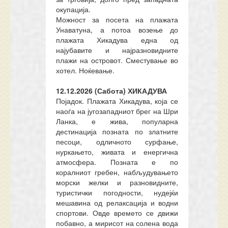
окупација.
Можност за посета на плажата
Унаватуна, а потоа возење до
плажата Хикадува една од
најубавите и најразновидните
плажи на островот. Сместување во
хотел. Ноќевање.
12.12.2026 (Сабота) ХИКАДУВА
Појадок. Плажата Хикадува, која се
наоѓа на југозападниот брег на Шри
Ланка, е жива, популарна
дестинација позната по златните
песоци, одличното сурфање,
нуркањето, живата и енергична
атмосфера. Позната е по
коралниот гребен, набљудувањето
морски желки и разновидните,
туристички погодности, нудејќи
мешавина од релаксација и водни
спортови. Овде времето се движи
побавно, а мирисот на солена вода