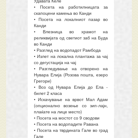
Удавата Келе
• Посета на работилницата за
скапоцени камења во Канди
• Посета на локалниот пазар во
Канди
• Влезница во храмот на
реликвијата од светиот заб на Буда
во Канди
• Разглед на водопадот Рамбода
• Излет на локална плантажа за чај
со дегустација на чај
• Разгледување на отворено на
Нувара Елија (Розова пошта, езеро
Грегори)
• Воз од Нувара Елија до Ела -
билет 2 класа
• Искачување на врвот Мал Адам
(опционално возење со зип-лајн,
плаќате на лице место)
• Посета на мостот со 9 сводови
• Посета на водопадите Равана
• Посета на тврдината Гале во град
Гале