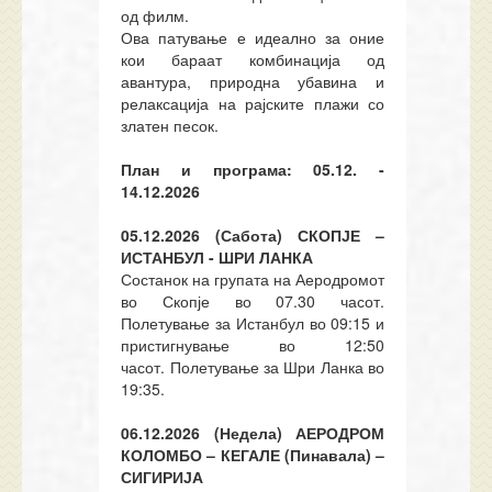
од филм.
Ова патување е идеално за оние
кои бараат комбинација од
авантура, природна убавина и
релаксација на рајските плажи
со
златен песок.
План и програма: 05.12. -
14.12.2026
05.12.2026 (Сабота) СКОПЈЕ –
ИСТАНБУЛ - ШРИ ЛАНКА
Состанок на групата на Аеродромот
во Скопје во 07
.
30 часот.
Полетување за Истанбул во 09:15 и
пристигнување во 12:50
часот
.
Полетување за Шри Ланка во
19:35.
06.12.2026 (Недела) АЕРОДРОМ
КОЛОМБО – КЕГАЛЕ (Пинавала) –
СИГИРИЈА