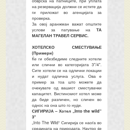
обврска на патниците, при уплата
на резервација должни се истите да
ги приложат во агенцијата за
проверка.
За овој аранжман важат општите
услови за патување на
ТА
МАГЕЛАН ТРАВЕЛ СЕРВИС.
ХОТЕЛСКО СМЕСТУВАЊЕ
(Примери)
Ќе ги обезбедиме следните хотели
или слични во категоријата 3*/4*.
Сите хотели се на одлични локации
и нудат одлична услуга. Ова е
пример за тоа што можете да
очекувате од вашиот сместувачки
капацитет. Вистинскиот хотел може
да биде различен, но сличен во
однос на она што го нуди.
СИГИРИЈА – Хотел „Into the wild“
3*
„Into The Wild“ Сигирија се наоѓа во
средината на природата. Наутро ќе