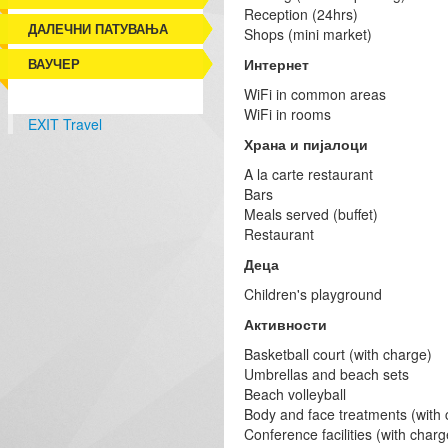
Reception (24hrs)
ДАЛЕЧНИ ПАТУВАЊА
Shops (mini market)
ВАУЧЕР
Интернет
WiFi in common areas
WiFi in rooms
EXIT Travel
Храна и пијалоци
A la carte restaurant
Bars
Meals served (buffet)
Restaurant
Деца
Children's playground
Активности
Basketball court (with charge)
Umbrellas and beach sets
Beach volleyball
Body and face treatments (with 
Conference facilities (with char