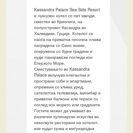
Kassandra Palace Sea Side Resort
е луксузен хотел со пет ѕвезди,
сместен во Криопиги, на
полуостровот Касандра во
Халкидики, Грција. Хотелот се
наоѓа на приватна песочна плажа
наградена со Сино знаме,
опкружена со бујни градини и
нуди панорамски погледи кон
Егејското Море.
Сместувањето во Kassandra
Palace вклучува елегантни и
пространи соби и апартмани,
опремени со клима уред,
сателитска телевизија, минибар и
приватни балкони или тераси со
поглед кон морето или градините.
Гостите можат да уживаат во
различни кулинарски искуства во
неколкуте ресторани на хотелот,
кои нудат грчка и меѓународна