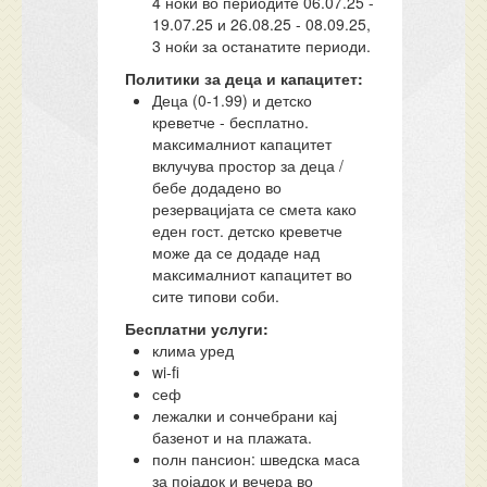
4 ноќи во периодите 06.07.25 -
19.07.25 и 26.08.25 - 08.09.25,
3 ноќи за останатите периоди.
Политики за деца и капацитет:
Деца (0-1.99) и детско
креветче - бесплатно.
максималниот капацитет
вклучува простор за деца /
бебе додадено во
резервацијата се смета како
еден гост. детско креветче
може да се додаде над
максималниот капацитет во
сите типови соби.
Бесплатни услуги:
клима уред
wi-fi
сеф
лежалки и сончебрани кај
базенот и на плажата.
полн пансион: шведска маса
за појадок и вечера во