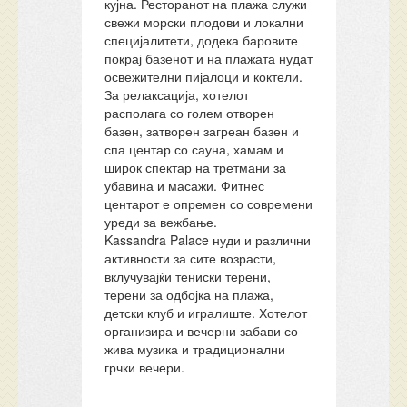
кујна. Ресторанот на плажа служи
свежи морски плодови и локални
специјалитети, додека баровите
покрај базенот и на плажата нудат
освежителни пијалоци и коктели.
За релаксација, хотелот
располага со голем отворен
базен, затворен загреан базен и
спа центар со сауна, хамам и
широк спектар на третмани за
убавина и масажи. Фитнес
центарот е опремен со современи
уреди за вежбање.
Kassandra Palace нуди и различни
активности за сите возрасти,
вклучувајќи тениски терени,
терени за одбојка на плажа,
детски клуб и игралиште. Хотелот
организира и вечерни забави со
жива музика и традиционални
грчки вечери.